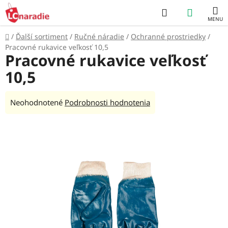
Prejsť
Hľadať
NÁKUP
na
obsah
KOŠÍK
Domov
/
Ďalší sortiment
/
Ručné náradie
/
Ochranné prostriedky
/
Pracovné rukavice veľkosť 10,5
Pracovné rukavice veľkosť
10,5
Priemerné
Neohodnotené
Podrobnosti hodnotenia
hodnotenie
produktu
je
0,0
z
5
hviezdičiek.