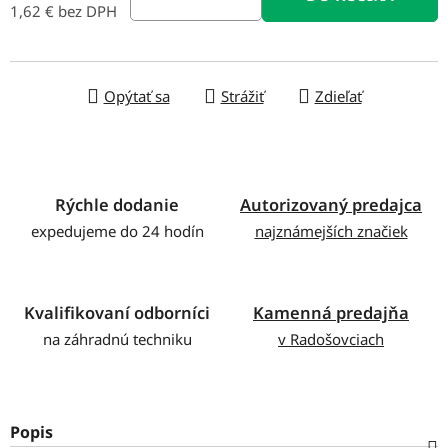
1,62 € bez DPH
Jednotková cena:
Opýtať sa
Strážiť
Zdieľať
Rýchle dodanie
Autorizovaný predajca
expedujeme do 24 hodín
najznámejších značiek
Kvalifikovaní odborníci
Kamenná predajňa
na záhradnú techniku
v Radošovciach
Popis