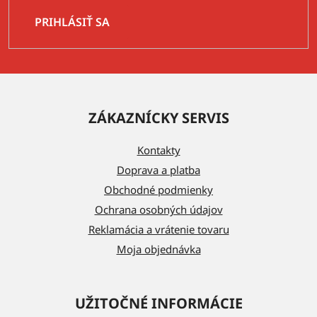
PRIHLÁSIŤ SA
Z
á
ZÁKAZNÍCKY SERVIS
p
ä
Kontakty
t
Doprava a platba
i
Obchodné podmienky
e
Ochrana osobných údajov
Reklamácia a vrátenie tovaru
Moja objednávka
UŽITOČNÉ INFORMÁCIE