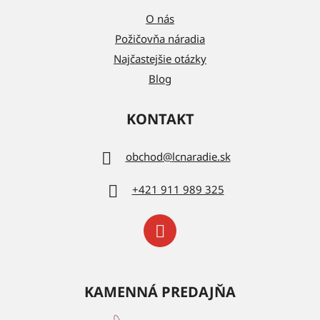
O nás
Požičovňa náradia
Najčastejšie otázky
Blog
KONTAKT
obchod
@
lcnaradie.sk
+421 911 989 325
KAMENNÁ PREDAJŇA