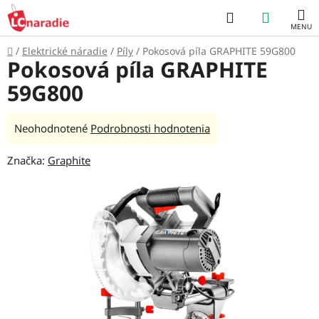
Prejsť
Hľadať
NÁKUP
na
obsah
KOŠÍK
Domov
/
Elektrické náradie
/
Píly
/
Pokosová píla GRAPHITE 59G800
Pokosová píla GRAPHITE
59G800
Priemerné
Neohodnotené
Podrobnosti hodnotenia
hodnotenie
Značka:
Graphite
produktu
je
0,0
z
5
hviezdičiek.