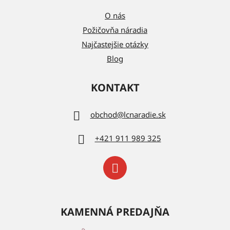
O nás
Požičovňa náradia
Najčastejšie otázky
Blog
KONTAKT
obchod
@
lcnaradie.sk
+421 911 989 325
KAMENNÁ PREDAJŇA