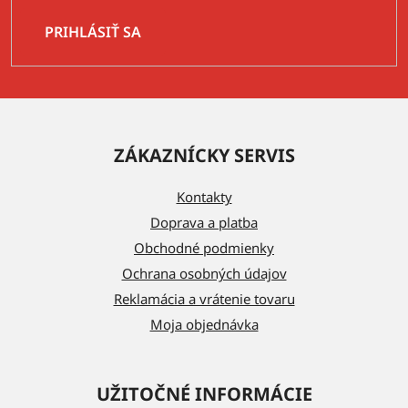
PRIHLÁSIŤ SA
Z
á
ZÁKAZNÍCKY SERVIS
p
ä
Kontakty
t
Doprava a platba
i
Obchodné podmienky
e
Ochrana osobných údajov
Reklamácia a vrátenie tovaru
Moja objednávka
UŽITOČNÉ INFORMÁCIE