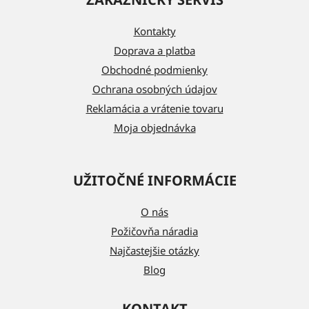
p
ä
Kontakty
t
Doprava a platba
i
Obchodné podmienky
e
Ochrana osobných údajov
Reklamácia a vrátenie tovaru
Moja objednávka
UŽITOČNÉ INFORMÁCIE
O nás
Požičovňa náradia
Najčastejšie otázky
Blog
KONTAKT