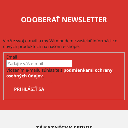
ODOBERAŤ NEWSLETTER
Vložte svoj e-mail a my Vám budeme zasielať informácie o
nových produktoch na našom e-shope.
Email
Vložením e-mailu súhlasíte s
podmienkami ochrany
osobných údajov
.
PRIHLÁSIŤ SA
Z
á
ZÁKAZNÍCKY SERVIS