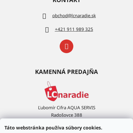
obchod
@
lcnaradie.sk
+421 911 989 325
KAMENNÁ PREDAJŇA
Ľubomír Cifra AQUA SERVIS
Radošovce 388
908 63 Radošovce
Táto webstránka používa súbory cookies.