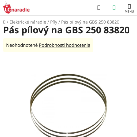
Prejsť
Hľadať
NÁKUP
na
obsah
KOŠÍK
Domov
/
Elektrické náradie
/
Píly
/
Pás pílový na GBS 250 83820
Pás pílový na GBS 250 83820
Priemerné
Neohodnotené
Podrobnosti hodnotenia
hodnotenie
produktu
je
0,0
z
5
hviezdičiek.