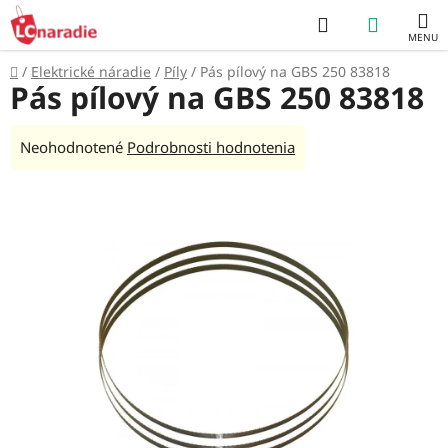
Prejsť
Hľadať
NÁKUP
na
obsah
KOŠÍK
Domov
/
Elektrické náradie
/
Píly
/
Pás pílový na GBS 250 83818
Pás pílový na GBS 250 83818
Priemerné
Neohodnotené
Podrobnosti hodnotenia
hodnotenie
produktu
je
0,0
z
5
hviezdičiek.