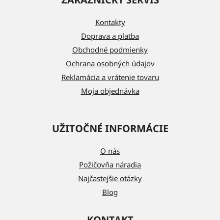
p
ä
Kontakty
t
Doprava a platba
i
Obchodné podmienky
e
Ochrana osobných údajov
Reklamácia a vrátenie tovaru
Moja objednávka
UŽITOČNÉ INFORMÁCIE
O nás
Požičovňa náradia
Najčastejšie otázky
Blog
KONTAKT