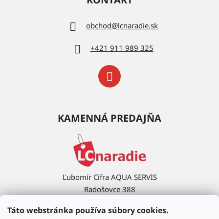
obchod
@
lcnaradie.sk
+421 911 989 325
KAMENNÁ PREDAJŇA
Ľubomír Cifra AQUA SERVIS
Radošovce 388
908 63 Radošovce
Táto webstránka používa súbory cookies.