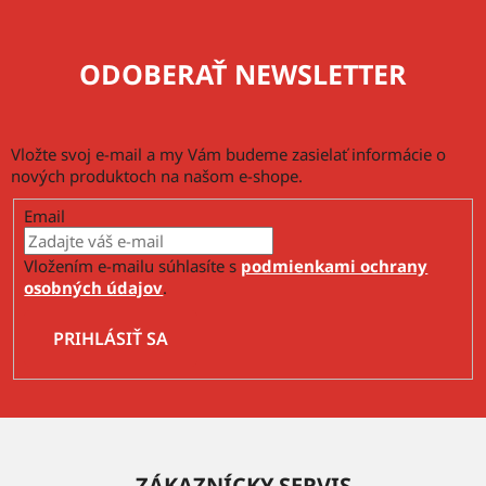
ODOBERAŤ NEWSLETTER
Vložte svoj e-mail a my Vám budeme zasielať informácie o
nových produktoch na našom e-shope.
Email
Vložením e-mailu súhlasíte s
podmienkami ochrany
osobných údajov
.
PRIHLÁSIŤ SA
Z
á
ZÁKAZNÍCKY SERVIS