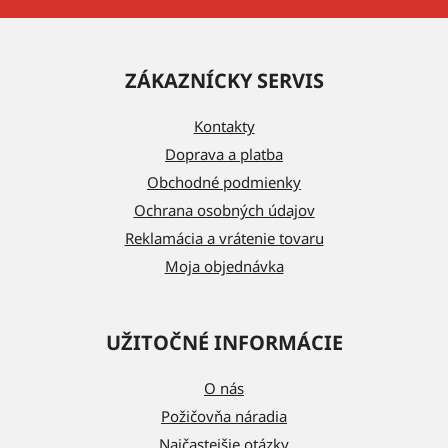
Z
á
ZÁKAZNÍCKY SERVIS
p
ä
Kontakty
t
Doprava a platba
i
Obchodné podmienky
e
Ochrana osobných údajov
Reklamácia a vrátenie tovaru
Moja objednávka
UŽITOČNÉ INFORMÁCIE
O nás
Požičovňa náradia
Najčastejšie otázky