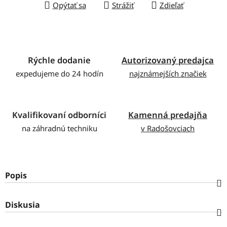
Opýtať sa
Strážiť
Zdieľať
Rýchle dodanie
Autorizovaný predajca
expedujeme do 24 hodín
najznámejších značiek
Kvalifikovaní odborníci
Kamenná predajňa
na záhradnú techniku
v Radošovciach
Popis
Diskusia