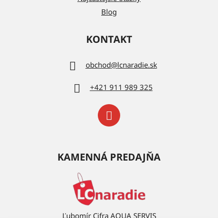
Blog
KONTAKT
obchod
@
lcnaradie.sk
+421 911 989 325
KAMENNÁ PREDAJŇA
Ľubomír Cifra AQUA SERVIS