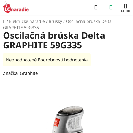
Prejsť
Hľadať
NÁKUP
na
obsah
KOŠÍK
Domov
/
Elektrické náradie
/
Brúsky
/
Oscilačná brúska Delta
GRAPHITE 59G335
Oscilačná brúska Delta
GRAPHITE 59G335
Priemerné
Neohodnotené
Podrobnosti hodnotenia
hodnotenie
Značka:
Graphite
produktu
je
0,0
z
5
hviezdičiek.