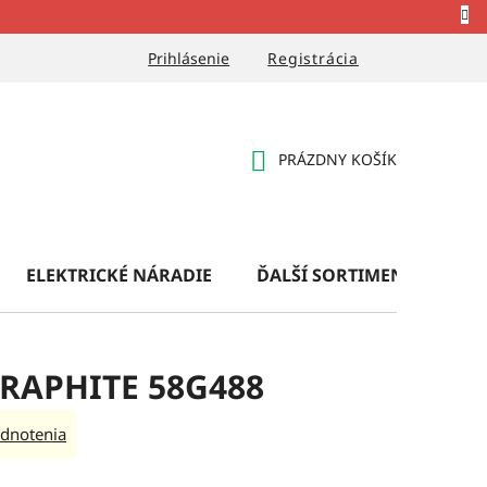
Prihlásenie
Registrácia
PRÁZDNY KOŠÍK
NÁKUPNÝ
KOŠÍK
ELEKTRICKÉ NÁRADIE
ĎALŠÍ SORTIMENT
OB
GRAPHITE 58G488
dnotenia