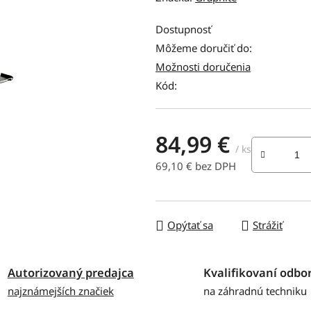
produktu
je
Dostupnosť
0,0
Môžeme doručiť do:
z
Možnosti doručenia
5
Kód:
hviezdičiek.
84,99 €
/ ks
69,10 € bez DPH
Jednotková cena:
Opýtať sa
Strážiť
Autorizovaný predajca
Kvalifikovaní odbor
najznámejších značiek
na záhradnú techniku