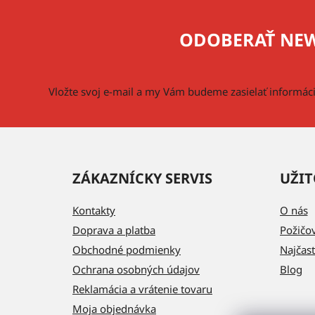
á
p
ODOBERAŤ NEW
ä
t
i
Vložte svoj e-mail a my Vám budeme zasielať informá
e
ZÁKAZNÍCKY SERVIS
UŽIT
Kontakty
O nás
Doprava a platba
Požičo
Obchodné podmienky
Najčast
Ochrana osobných údajov
Blog
Reklamácia a vrátenie tovaru
Moja objednávka