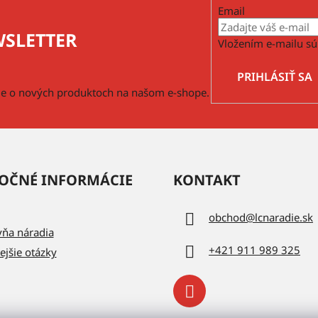
Email
SLETTER
Vložením e-mailu sú
PRIHLÁSIŤ SA
cie o nových produktoch na našom e-shope.
OČNÉ INFORMÁCIE
KONTAKT
obchod
@
lcnaradie.sk
vňa náradia
+421 911 989 325
ejšie otázky