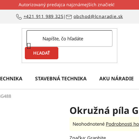
Autorizovaný predajca najznámejších značiek!
+421 911 989 325
|
obchod@lcnaradie.sk
HĽADAŤ
ECHNIKA
STAVEBNÁ TECHNIKA
AKU NÁRADIE
8G488
Okružná píla 
Priemerné
Neohodnotené
Podrobnosti ho
hodnotenie
Značka:
Graphite