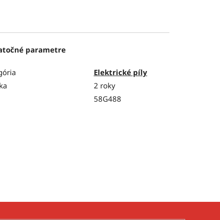
atočné parametre
gória
Elektrické píly
ka
2 roky
58G488