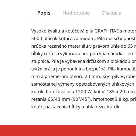
Popis
Hodnotenie
Diskusia
Vysoko kvalitná kotúčová píla GRAPHITAE s mot
5000 otáčok kotúča za minútu. Píla má schopnosť
hrúbka rezaného materiálu v pravom uhle do 65
hĺbky rezu sa vykonáva bez použitia náradia - pr
stupnica. Píla je vybavená držiakom s blokádou 
takže práca je pohodlná a bezpečná. Píla kompat
mm a priemerom otvoru 20 mm. Kryt píly vyrobený z
samostatnej výmeny opotrebovaných uhlíkových kie
kufrík. Kotúčová píla 1200 W, kotúč 185 x 20 mm,
rezania 65/43 mm (90°/45°), hmotnosť 3,8 kg, prí
kotúč, nastavenie hĺbky a uhla rezu, kufrík
Z