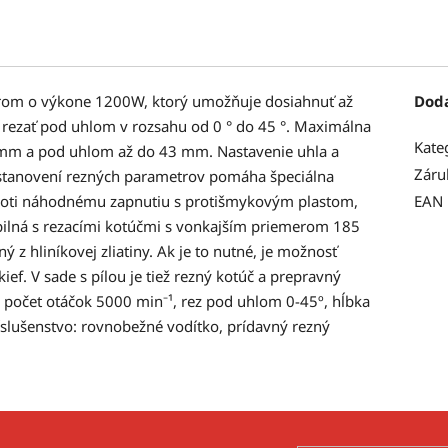
orom o výkone 1200W, ktorý umožňuje dosiahnuť až
Dod
 rezať pod uhlom v rozsahu od 0 ° do 45 °. Maximálna
Kate
 mm a pod uhlom až do 43 mm. Nastavenie uhla a
Záru
i stanovení rezných parametrov pomáha špeciálna
proti náhodnému zapnutiu s protišmykovým plastom,
EAN
ibilná s rezacími kotúčmi s vonkajším priemerom 185
 hliníkovej zliatiny. Ak je to nutné, je možnosť
f. V sade s pílou je tiež rezný kotúč a prepravný
 počet otáčok 5000 min⁻¹, rez pod uhlom 0-45º, hĺbka
slušenstvo: rovnobežné vodítko, prídavný rezný