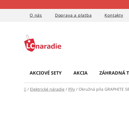
Prejsť
na
obsah
O nás
Doprava a platba
Kontakty
AKCIOVÉ SETY
AKCIA
ZÁHRADNÁ T
Domov
/
Elektrické náradie
/
Píly
/
Okružná píla GRAPHITE 5