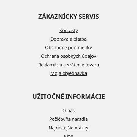
Z
á
ZÁKAZNÍCKY SERVIS
p
ä
Kontakty
t
Doprava a platba
i
Obchodné podmienky
e
Ochrana osobných údajov
Reklamácia a vrátenie tovaru
Moja objednávka
UŽITOČNÉ INFORMÁCIE
O nás
Požičovňa náradia
Najčastejšie otázky
Blog