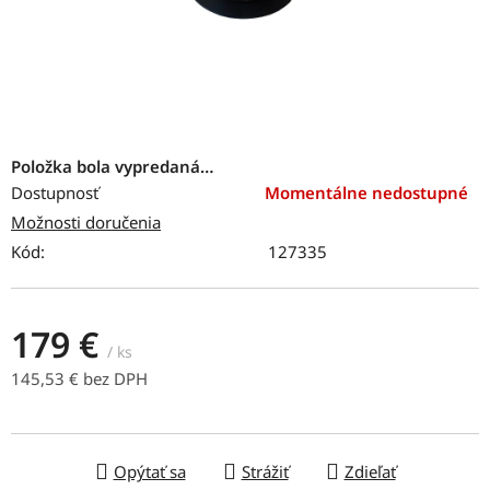
Položka bola vypredaná…
Dostupnosť
Momentálne nedostupné
Možnosti doručenia
Kód:
127335
179 €
/ ks
145,53 € bez DPH
Jednotková cena:
Opýtať sa
Strážiť
Zdieľať