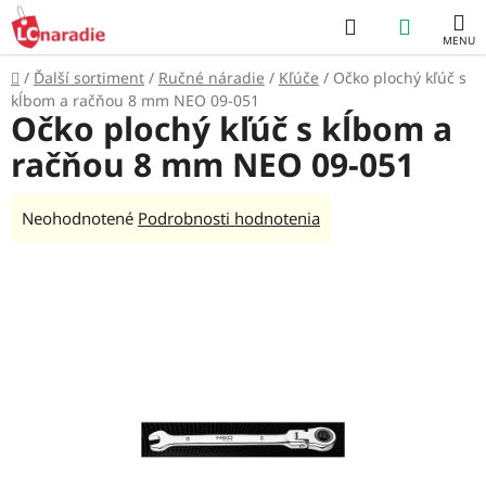
Prejsť
Hľadať
NÁKUP
na
obsah
KOŠÍK
Domov
/
Ďalší sortiment
/
Ručné náradie
/
Kľúče
/
Očko plochý kľúč s
kĺbom a račňou 8 mm NEO 09-051
Očko plochý kľúč s kĺbom a
račňou 8 mm NEO 09-051
Priemerné
Neohodnotené
Podrobnosti hodnotenia
hodnotenie
produktu
je
0,0
z
5
hviezdičiek.