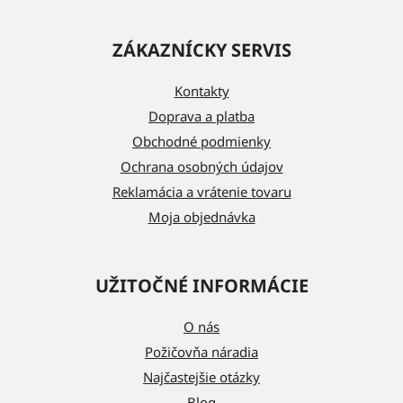
Z
á
ZÁKAZNÍCKY SERVIS
p
ä
Kontakty
t
Doprava a platba
i
Obchodné podmienky
e
Ochrana osobných údajov
Reklamácia a vrátenie tovaru
Moja objednávka
UŽITOČNÉ INFORMÁCIE
O nás
Požičovňa náradia
Najčastejšie otázky
Blog