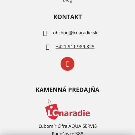
KONTAKT
obchod
@
lcnaradie.sk
+421 911 989 325
KAMENNÁ PREDAJŇA
Ľubomír Cifra AQUA SERVIS
Radošovce 388