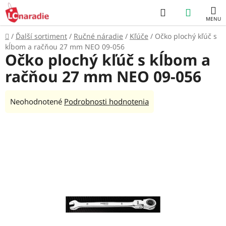
Prejsť
Hľadať
NÁKUP
na
obsah
KOŠÍK
Domov
/
Ďalší sortiment
/
Ručné náradie
/
Kľúče
/
Očko plochý kľúč s
kĺbom a račňou 27 mm NEO 09-056
Očko plochý kľúč s kĺbom a
račňou 27 mm NEO 09-056
Priemerné
Neohodnotené
Podrobnosti hodnotenia
hodnotenie
produktu
je
0,0
z
5
hviezdičiek.