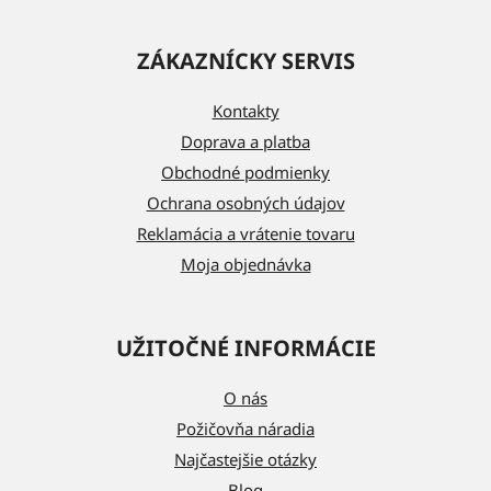
Z
á
ZÁKAZNÍCKY SERVIS
p
ä
Kontakty
t
Doprava a platba
i
Obchodné podmienky
e
Ochrana osobných údajov
Reklamácia a vrátenie tovaru
Moja objednávka
UŽITOČNÉ INFORMÁCIE
O nás
Požičovňa náradia
Najčastejšie otázky
Blog