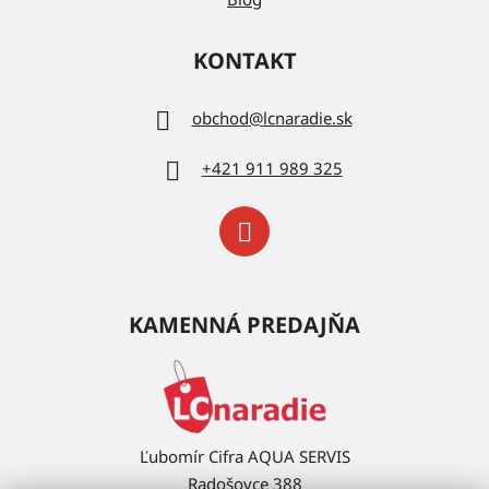
KONTAKT
obchod
@
lcnaradie.sk
+421 911 989 325
KAMENNÁ PREDAJŇA
Ľubomír Cifra AQUA SERVIS
Radošovce 388