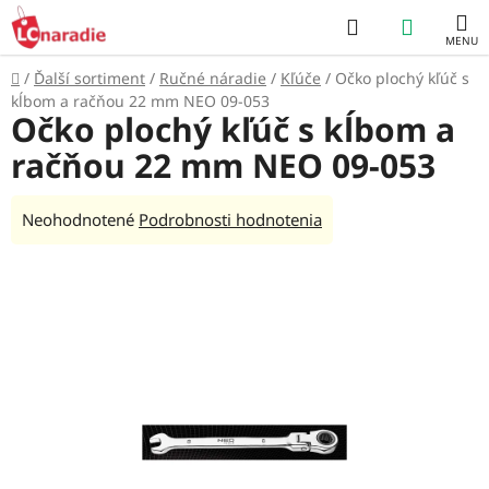
Prejsť
Hľadať
NÁKUP
na
obsah
KOŠÍK
Domov
/
Ďalší sortiment
/
Ručné náradie
/
Kľúče
/
Očko plochý kľúč s
kĺbom a račňou 22 mm NEO 09-053
Očko plochý kľúč s kĺbom a
račňou 22 mm NEO 09-053
Priemerné
Neohodnotené
Podrobnosti hodnotenia
hodnotenie
produktu
je
0,0
z
5
hviezdičiek.