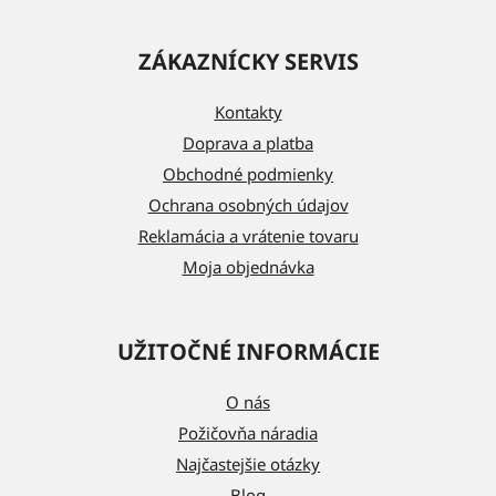
Z
á
ZÁKAZNÍCKY SERVIS
p
ä
Kontakty
t
Doprava a platba
i
Obchodné podmienky
e
Ochrana osobných údajov
Reklamácia a vrátenie tovaru
Moja objednávka
UŽITOČNÉ INFORMÁCIE
O nás
Požičovňa náradia
Najčastejšie otázky
Blog