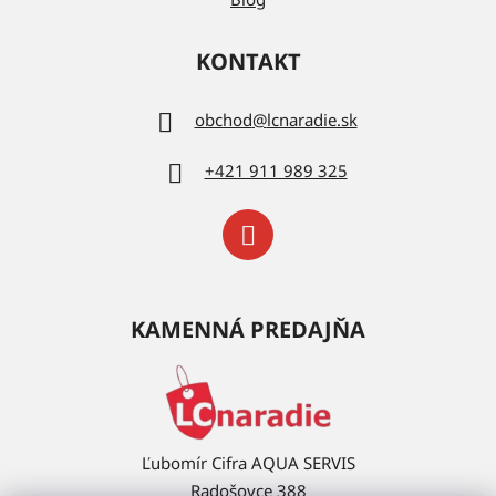
KONTAKT
obchod
@
lcnaradie.sk
+421 911 989 325
KAMENNÁ PREDAJŇA
Ľubomír Cifra AQUA SERVIS
Radošovce 388