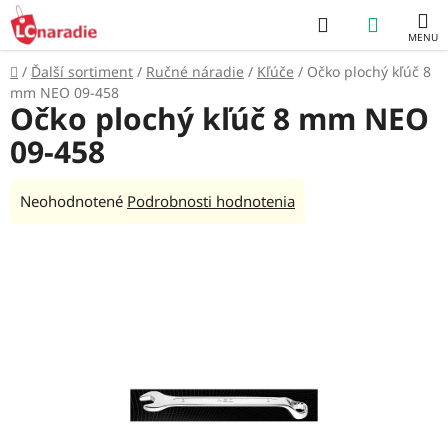
Prejsť
Hľadať
NÁKUP
na
obsah
KOŠÍK
Domov
/
Ďalší sortiment
/
Ručné náradie
/
Kľúče
/
Očko plochý kľúč 8
mm NEO 09-458
Očko plochý kľúč 8 mm NEO
09-458
Priemerné
Neohodnotené
Podrobnosti hodnotenia
hodnotenie
produktu
je
0,0
z
5
hviezdičiek.