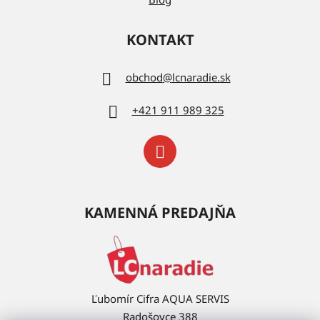
KONTAKT
obchod
@
lcnaradie.sk
+421 911 989 325
KAMENNÁ PREDAJŇA
Ľubomír Cifra AQUA SERVIS
Radošovce 388