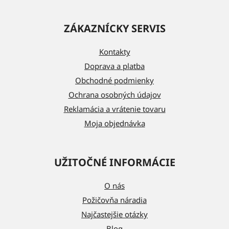
Z
á
ZÁKAZNÍCKY SERVIS
p
ä
Kontakty
t
Doprava a platba
i
Obchodné podmienky
e
Ochrana osobných údajov
Reklamácia a vrátenie tovaru
Moja objednávka
UŽITOČNÉ INFORMÁCIE
O nás
Požičovňa náradia
Najčastejšie otázky
Blog