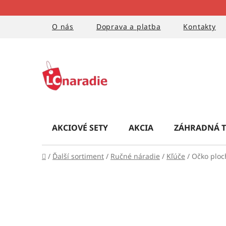
Prejsť
na
obsah
O nás
Doprava a platba
Kontakty
AKCIOVÉ SETY
AKCIA
ZÁHRADNÁ T
Domov
/
Ďalší sortiment
/
Ručné náradie
/
Kľúče
/
Očko ploc