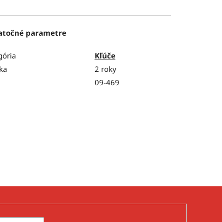
atočné parametre
gória
Kľúče
ka
2 roky
09-469