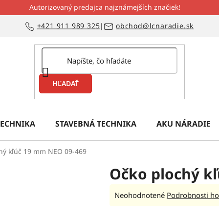
Autorizovaný predajca najznámejších značiek!
+421 911 989 325
|
obchod@lcnaradie.sk
HĽADAŤ
ECHNIKA
STAVEBNÁ TECHNIKA
AKU NÁRADIE
hý kľúč 19 mm NEO 09-469
Očko plochý k
Priemerné
Neohodnotené
Podrobnosti ho
hodnotenie