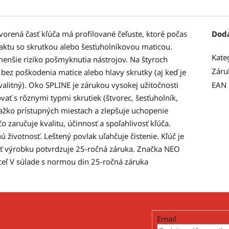
rená časť kľúča má profilované čeľuste, ktoré počas
Dod
aktu so skrutkou alebo šesťuholníkovou maticou.
Kate
menšie riziko pošmyknutia nástrojov. Na štyroch
Záru
 bez poškodenia matice alebo hlavy skrutky (aj keď je
alitný). Oko SPLINE je zárukou vysokej užitočnosti
EAN
vať s rôznymi typmi skrutiek (štvorec, šesťuholník,
ťažko prístupných miestach a zlepšuje uchopenie
 zaručuje kvalitu, účinnosť a spoľahlivosť kľúča.
 životnosť. Leštený povlak uľahčuje čistenie. Kľúč je
sť výrobku potvrdzuje 25-ročná záruka. Značka NEO
eľ V súlade s normou din 25-ročná záruka
Email