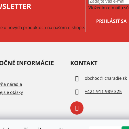
SLETTER
Vložením e-mailu sú
PRIHLÁSIŤ SA
cie o nových produktoch na našom e-shope.
OČNÉ INFORMÁCIE
KONTAKT
obchod
@
lcnaradie.sk
vňa náradia
+421 911 989 325
ejšie otázky