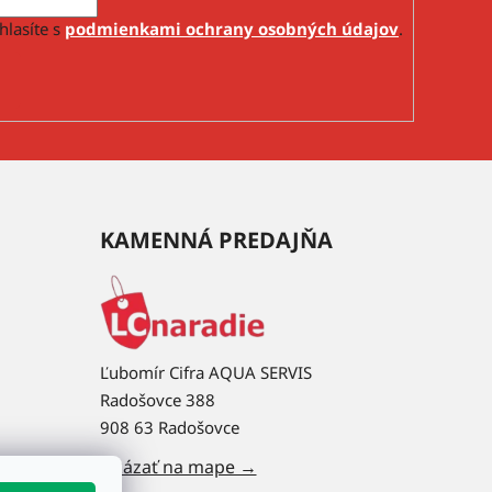
hlasíte s
podmienkami ochrany osobných údajov
.
KAMENNÁ PREDAJŇA
Ľubomír Cifra AQUA SERVIS
Radošovce 388
908 63 Radošovce
Ukázať na mape →