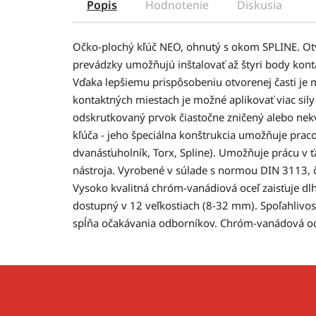
Popis
Hodnotenie
Diskusia
Očko-plochý kľúč NEO, ohnutý s okom SPLINE. Otvo
prevádzky umožňujú inštalovať až štyri body kont
Vďaka lepšiemu prispôsobeniu otvorenej časti je 
kontaktných miestach je možné aplikovať viac sily
odskrutkovaný prvok čiastočne zničený alebo nekv
kľúča - jeho špeciálna konštrukcia umožňuje praco
dvanásťuholník, Torx, Spline). Umožňuje prácu v 
nástroja. Vyrobené v súlade s normou DIN 3113, čo
Vysoko kvalitná chróm-vanádiová oceľ zaisťuje dlhú
dostupný v 12 veľkostiach (8-32 mm). Spoľahlivo
spĺňa očakávania odborníkov. Chróm-vanádová oc
Z
á