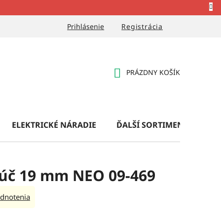
Prihlásenie
Registrácia
PRÁZDNY KOŠÍK
NÁKUPNÝ
KOŠÍK
ELEKTRICKÉ NÁRADIE
ĎALŠÍ SORTIMENT
OB
ľúč 19 mm NEO 09-469
dnotenia