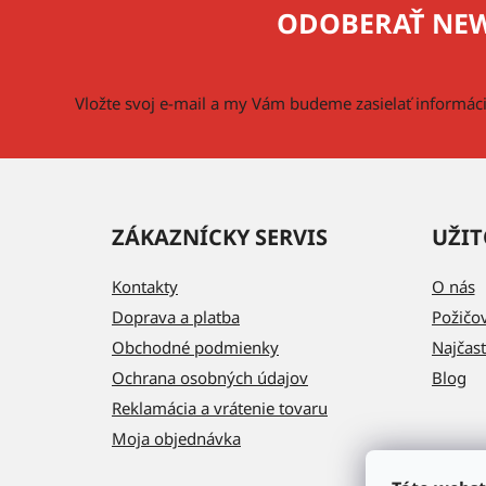
p
ODOBERAŤ NEW
ä
t
i
Vložte svoj e-mail a my Vám budeme zasielať informá
e
ZÁKAZNÍCKY SERVIS
UŽIT
Kontakty
O nás
Doprava a platba
Požičo
Obchodné podmienky
Najčast
Ochrana osobných údajov
Blog
Reklamácia a vrátenie tovaru
Moja objednávka