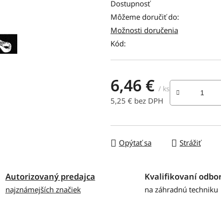
produktu
Dostupnosť
je
Môžeme doručiť do:
0,0
Možnosti doručenia
z
Kód:
5
hviezdičiek.
6,46 €
/ ks
5,25 € bez DPH
Jednotková cena:
Opýtať sa
Strážiť
Autorizovaný predajca
Kvalifikovaní odbor
najznámejších značiek
na záhradnú techniku