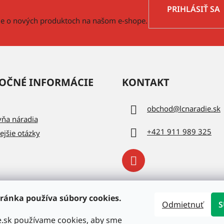
PRIHLÁSIŤ SA
cie o nových produktoch na našom e-shope.
OČNÉ INFORMÁCIE
KONTAKT
obchod
@
lcnaradie.sk
vňa náradia
+421 911 989 325
ejšie otázky
ránka používa súbory cookies.
Odmietnuť
S
e.sk používame cookies, aby sme