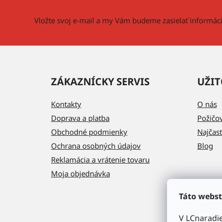
t
i
Vložte svoj e-mail a my Vám budeme zasielať informá
e
ZÁKAZNÍCKY SERVIS
UŽIT
Kontakty
O nás
Doprava a platba
Požičo
Obchodné podmienky
Najčast
Ochrana osobných údajov
Blog
Reklamácia a vrátenie tovaru
Moja objednávka
Táto webst
V LCnaradi