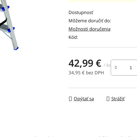
hodnotenie
produktu
Dostupnosť
je
Môžeme doručiť do:
0,0
Možnosti doručenia
z
Kód:
5
hviezdičiek.
42,99 €
/ ks
34,95 € bez DPH
Jednotková cena:
Opýtať sa
Strážiť