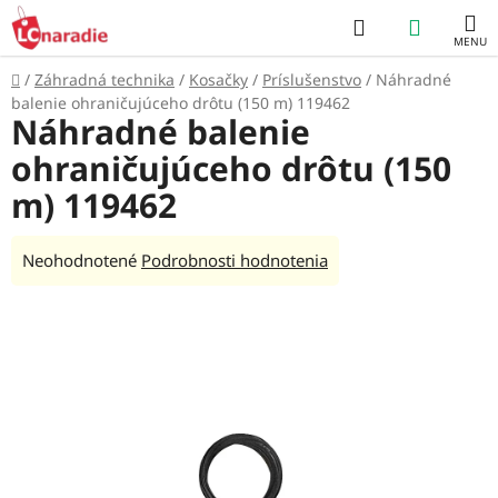
Prejsť
Hľadať
NÁKUP
na
obsah
KOŠÍK
Domov
/
Záhradná technika
/
Kosačky
/
Príslušenstvo
/
Náhradné
balenie ohraničujúceho drôtu (150 m) 119462
Náhradné balenie
ohraničujúceho drôtu (150
m) 119462
Priemerné
Neohodnotené
Podrobnosti hodnotenia
hodnotenie
produktu
je
0,0
z
5
hviezdičiek.