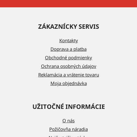
Z
á
ZÁKAZNÍCKY SERVIS
p
ä
Kontakty
t
Doprava a platba
i
Obchodné podmienky
e
Ochrana osobných údajov
Reklamácia a vrátenie tovaru
Moja objednávka
UŽITOČNÉ INFORMÁCIE
O nás
Požičovňa náradia