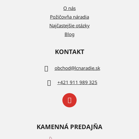
O nás
Požičovňa náradia
Najčastejšie otázky
Blog
KONTAKT
obchod
@
lcnaradie.sk
+421 911 989 325
KAMENNÁ PREDAJŇA