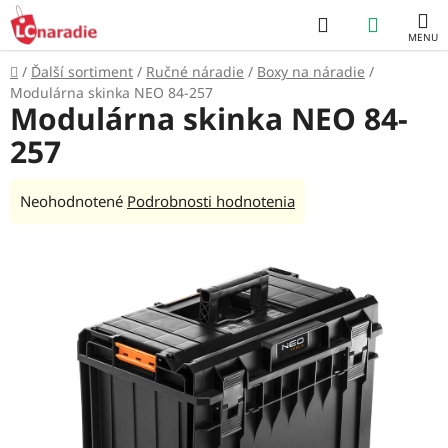
Prejsť
Hľadať
NÁKUP
na
obsah
KOŠÍK
Domov
/
Ďalší sortiment
/
Ručné náradie
/
Boxy na náradie
/
Modulárna skinka NEO 84-257
Modulárna skinka NEO 84-
257
Priemerné
Neohodnotené
Podrobnosti hodnotenia
hodnotenie
produktu
je
0,0
z
5
hviezdičiek.