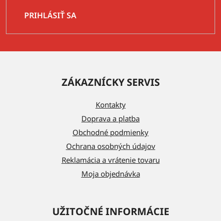
PRIHLÁSIŤ SA
Z
á
ZÁKAZNÍCKY SERVIS
p
ä
Kontakty
t
Doprava a platba
i
Obchodné podmienky
e
Ochrana osobných údajov
Reklamácia a vrátenie tovaru
Moja objednávka
UŽITOČNÉ INFORMÁCIE