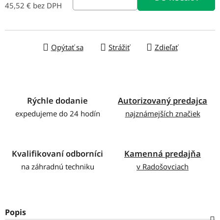
45,52 € bez DPH
Jednotková cena:
Opýtať sa
Strážiť
Zdieľať
Rýchle dodanie
Autorizovaný predajca
expedujeme do 24 hodín
najznámejších značiek
Kvalifikovaní odborníci
Kamenná predajňa
na záhradnú techniku
v Radošovciach
Popis