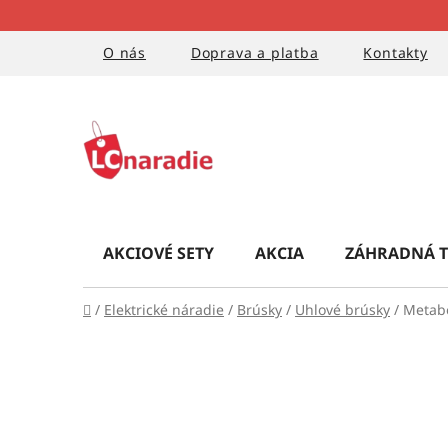
Prejsť
na
obsah
O nás
Doprava a platba
Kontakty
AKCIOVÉ SETY
AKCIA
ZÁHRADNÁ T
Domov
/
Elektrické náradie
/
Brúsky
/
Uhlové brúsky
/
Metab