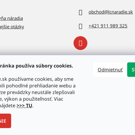
obchod
@
lcnaradie.sk
vňa náradia
+421 911 989 325
ejšie otázky
ránka používa súbory cookies.
Odmietnuť
S
e.sk používame cookies, aby sme
li pohodlné prehliadanie webu a
ze prevádzky neustále zlepšovali
e, výkon a použiteľnosť. Viac
nájdete
>>> TU
.
NIE
radené.
Upraviť nastavenie cookies