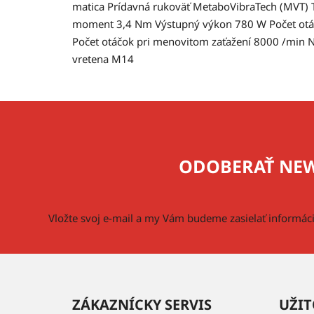
matica Prídavná rukoväť MetaboVibraTech (MVT) T
moment 3,4 Nm Výstupný výkon 780 W Počet otá
Počet otáčok pri menovitom zaťažení 8000 /min N
vretena M14
Z
á
p
ODOBERAŤ NEW
ä
t
i
Vložte svoj e-mail a my Vám budeme zasielať informá
e
ZÁKAZNÍCKY SERVIS
UŽIT