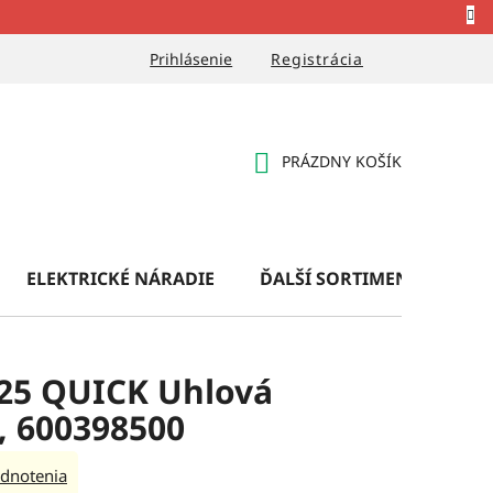
Prihlásenie
Registrácia
PRÁZDNY KOŠÍK
NÁKUPNÝ
KOŠÍK
ELEKTRICKÉ NÁRADIE
ĎALŠÍ SORTIMENT
OB
25 QUICK Uhlová
 600398500
dnotenia