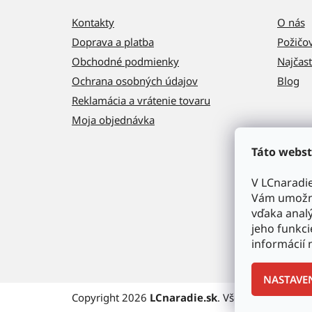
Kontakty
O nás
Doprava a platba
Požičo
Obchodné podmienky
Najčast
Ochrana osobných údajov
Blog
Reklamácia a vrátenie tovaru
Moja objednávka
Táto webst
V LCnaradi
Vám umožni
vďaka analý
jeho funkci
informácií 
NASTAVE
Copyright 2026
LCnaradie.sk
. Všetky práva vyh