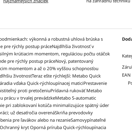
najznámejších značiek
na záhradnú techniku
 podmienkach: výkonná a robustná uhlová brúska s
Dod
 pre rýchly postup práceNajdlhšia životnosť v
silným krútiacim momentom, reguláciou počtu otáčok
Kate
ede pre rýchly postup práceNový, patentovaný
Záru
iacim momentom a až o 20% vyššou schopnosťou
EAN
 dlhšiu životnosťTeraz ešte rýchlejší: Metabo Quick
P
áradia vďaka Quick-rýchloupínacej maticiPrestavenie
aistiteľný proti pretočeniuPrídavná rukoväť Metabo
šiu prácu v trvalej prevádzkeMetabo S-automatic
e pri zablokovaní kotúča minimalizujúce spätný úder
práci; už desaťročia overenáSkriňa prevodovky
obenia pre ľavákov alebo na rezanieSamovypínateľné
: Ochranný kryt Oporná príruba Quick-rýchloupínacia