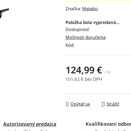
hodnotenie
Značka:
Metabo
produktu
je
Položka bola vypredaná…
0,0
Dostupnosť
z
Možnosti doručenia
5
Kód:
hviezdičiek.
124,99 €
/ ks
101,62 € bez DPH
Jednotková cena:
Opýtať sa
Strážiť
Autorizovaný predajca
Kvalifikovaní odbor