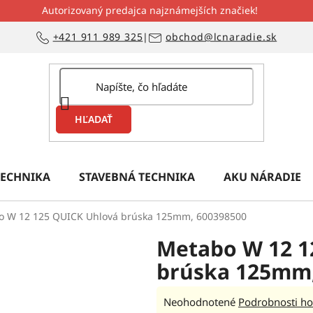
Autorizovaný predajca najznámejších značiek!
+421 911 989 325
|
obchod@lcnaradie.sk
HĽADAŤ
ECHNIKA
STAVEBNÁ TECHNIKA
AKU NÁRADIE
o W 12 125 QUICK Uhlová brúska 125mm, 600398500
Metabo W 12 1
brúska 125mm,
Priemerné
Neohodnotené
Podrobnosti ho