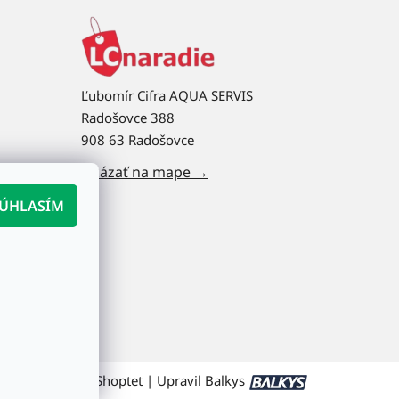
Ľubomír Cifra AQUA SERVIS
Radošovce 388
908 63 Radošovce
Ukázať na mape →
ÚHLASÍM
Vytvoril Shoptet
|
Upravil Balkys