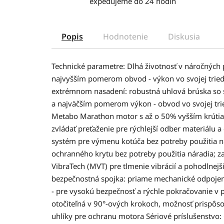
expedujeme do 24 hodín
Popis
Hodnotenie
Diskusia
Technické parametre: Dlhá životnosť v náročných
najvyšším pomerom obvod - výkon vo svojej triede
extrémnom nasadení: robustná uhlová brúska so 
a najväčším pomerom výkon - obvod vo svojej tri
Metabo Marathon motor s až o 50% vyšším krút
zvládať preťaženie pre rýchlejší odber materiálu a
systém pre výmenu kotúča bez potreby použitia n
ochranného krytu bez potreby použitia náradia; z
VibraTech (MVT) pre tlmenie vibrácií a pohodlnej
bezpečnostná spojka: priame mechanické odpojeni
- pre vysokú bezpečnosť a rýchle pokračovanie v 
otočiteľná v 90°-ových krokoch, možnosť prispôs
uhlíky pre ochranu motora Sériové príslušenstvo