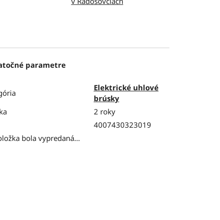
v Radošovciach
atočné parametre
Elektrické uhlové
gória
brúsky
ka
2 roky
4007430323019
oložka bola vypredaná…