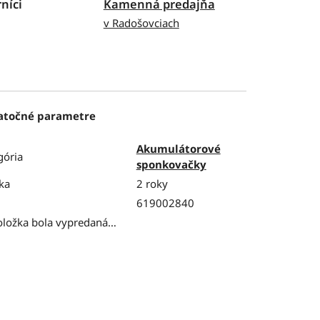
níci
Kamenná predajňa
v Radošovciach
atočné parametre
Akumulátorové
gória
sponkovačky
ka
2 roky
619002840
oložka bola vypredaná…