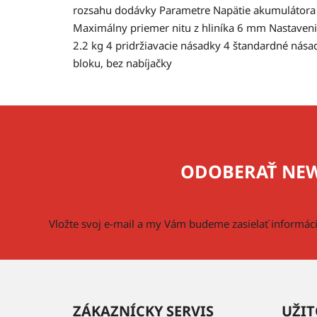
rozsahu dodávky Parametre Napätie akumulátora 1
Maximálny priemer nitu z hliníka 6 mm Nastave
2.2 kg 4 pridržiavacie násadky 4 štandardné ná
bloku, bez nabíjačky
Z
á
p
ODOBERAŤ NEW
ä
t
i
Vložte svoj e-mail a my Vám budeme zasielať informá
e
ZÁKAZNÍCKY SERVIS
UŽIT