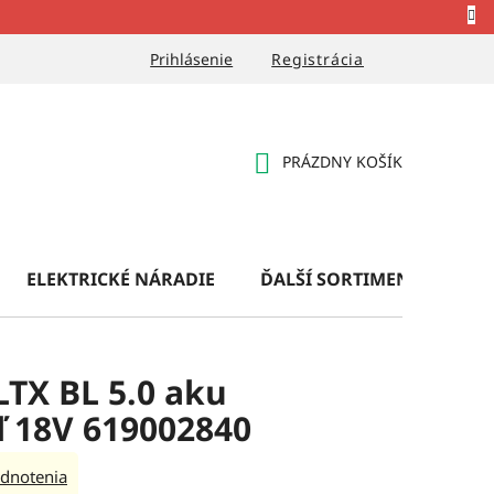
Prihlásenie
Registrácia
PRÁZDNY KOŠÍK
NÁKUPNÝ
KOŠÍK
ELEKTRICKÉ NÁRADIE
ĎALŠÍ SORTIMENT
OB
TX BL 5.0 aku
oľ 18V 619002840
dnotenia