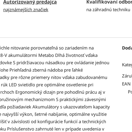
Autorizovaný predajca
Kvalifikovaní odbor
najznámejších značiek
na záhradnú techniku
ýchle nitovanie porovnateľná so zariadením na
Dod
18-V akumulátormi Metabo Dlhá životnosť vďaka
dovke S pridržiavacou násadkou pre ovládanie jednou
Kate
olohe Priehľadná zberná nádoba pre ľahké
Záru
sadky pre rôzne priemery nitov vďaka zabudovanému
EAN
rúk LED svietidlo pre optimálne osvetlenie pri
P
vrchoch Ergonomický dizajn pre pohodlnú prácu aj v
 pružinovým mechanizmom S praktickými závesnými
dľa požiadaviek Akumulátory s ukazovateľom kapacity
 najvyšší výkon, šetrné nabíjanie, optimálne využitie
šiť v závislosti od konfigurácie funkcií a technických
bku Príslušenstvo zahrnuté len v prípade uvedenia v