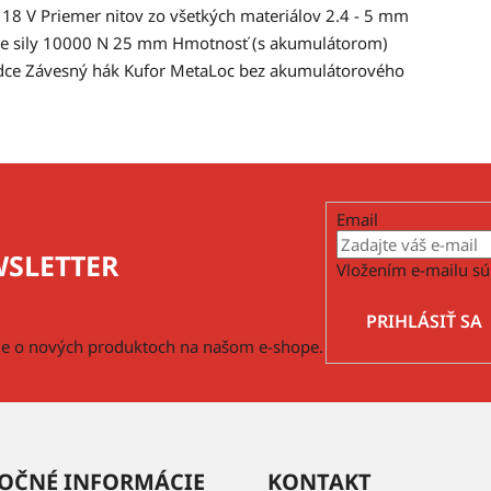
8 V Priemer nitov zo všetkých materiálov 2.4 - 5 mm
nie sily 10000 N 25 mm Hmotnosť (s akumulátorom)
sadce Závesný hák Kufor MetaLoc bez akumulátorového
Email
SLETTER
Vložením e-mailu sú
PRIHLÁSIŤ SA
cie o nových produktoch na našom e-shope.
OČNÉ INFORMÁCIE
KONTAKT