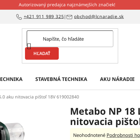
Autorizovaný predajca najznámejších značiek!
+421 911 989 325
|
obchod@lcnaradie.sk
HĽADAŤ
ECHNIKA
STAVEBNÁ TECHNIKA
AKU NÁRADIE
.0 aku nitovacia pištoľ 18V 619002840
Metabo NP 18 L
nitovacia pišt
Priemerné
Neohodnotené
Podrobnosti ho