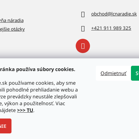
obchod
@
lcnaradie.sk
vňa náradia
+421 911 989 325
ejšie otázky
ránka používa súbory cookies.
Odmietnuť
S
e.sk používame cookies, aby sme
li pohodlné prehliadanie webu a
ze prevádzky neustále zlepšovali
e, výkon a použiteľnosť. Viac
nájdete
>>> TU
.
NIE
radené.
Upraviť nastavenie cookies