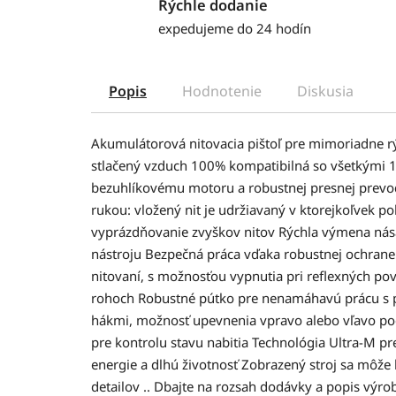
Rýchle dodanie
expedujeme do 24 hodín
Popis
Hodnotenie
Diskusia
Akumulátorová nitovacia pištoľ pre mimoriadne r
stlačený vzduch 100% kompatibilná so všetkými 
bezuhlíkovému motoru a robustnej presnej prevo
rukou: vložený nit je udržiavaný v ktorejkoľvek p
vyprázdňovanie zvyškov nitov Rýchla výmena ná
nástroju Bezpečná práca vďaka robustnej ochrane 
nitovaní, s možnosťou vypnutia pri reflexných po
rohoch Robustné pútko pre nenamáhavú prácu s
hákmi, možnosť upevnenia vpravo alebo vľavo po
pre kontrolu stavu nabitia Technológia Ultra-M pre
energie a dlhú životnosť Zobrazený stroj sa môže lí
detailov .. Dbajte na rozsah dodávky a popis výro