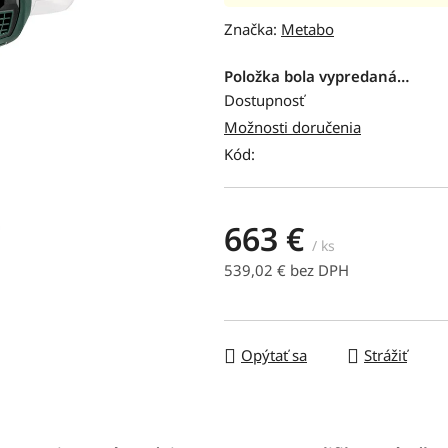
hodnotenie
Značka:
Metabo
produktu
je
Položka bola vypredaná…
0,0
Dostupnosť
z
Možnosti doručenia
5
Kód:
hviezdičiek.
663 €
/ ks
539,02 € bez DPH
Jednotková cena:
Opýtať sa
Strážiť