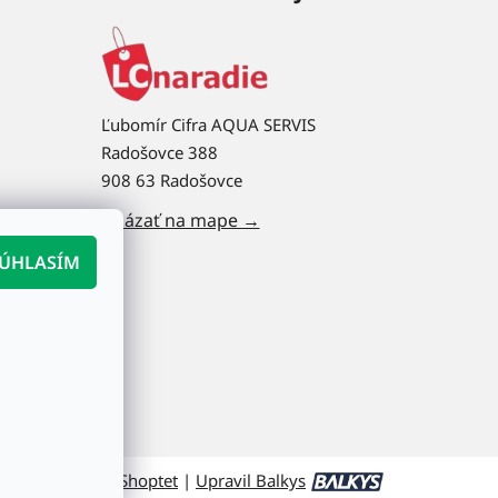
Ľubomír Cifra AQUA SERVIS
Radošovce 388
908 63 Radošovce
Ukázať na mape →
ÚHLASÍM
Vytvoril Shoptet
|
Upravil Balkys