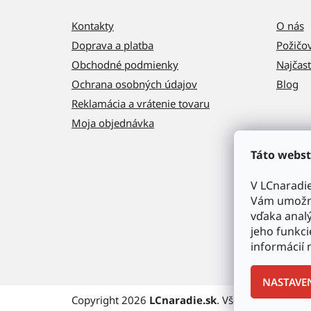
Kontakty
O nás
Doprava a platba
Požičo
Obchodné podmienky
Najčast
Ochrana osobných údajov
Blog
Reklamácia a vrátenie tovaru
Moja objednávka
Táto webst
V LCnaradi
Vám umožni
vďaka analý
jeho funkci
informácií 
NASTAVE
Copyright 2026
LCnaradie.sk
. Všetky práva vyh