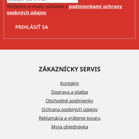
Vložením e-mailu súhlasíte s
podmienkami ochrany
osobných údajov
.
PRIHLÁSIŤ SA
Z
á
ZÁKAZNÍCKY SERVIS
p
ä
Kontakty
t
Doprava a platba
i
Obchodné podmienky
e
Ochrana osobných údajov
Reklamácia a vrátenie tovaru
Moja objednávka