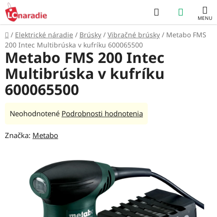
Prejsť
Hľadať
NÁKUP
na
obsah
KOŠÍK
Domov
/
Elektrické náradie
/
Brúsky
/
Vibračné brúsky
/
Metabo FMS
200 Intec Multibrúska v kufríku 600065500
Metabo FMS 200 Intec
Multibrúska v kufríku
600065500
Priemerné
Neohodnotené
Podrobnosti hodnotenia
hodnotenie
Značka:
Metabo
produktu
je
0,0
z
5
hviezdičiek.