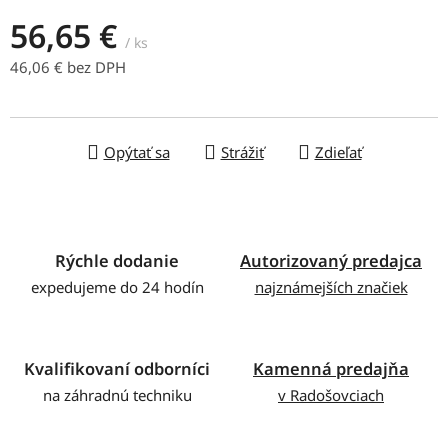
56,65 €
/ ks
46,06 € bez DPH
Jednotková cena:
Opýtať sa
Strážiť
Zdieľať
Rýchle dodanie
Autorizovaný predajca
expedujeme do 24 hodín
najznámejších značiek
Kvalifikovaní odborníci
Kamenná predajňa
na záhradnú techniku
v Radošovciach