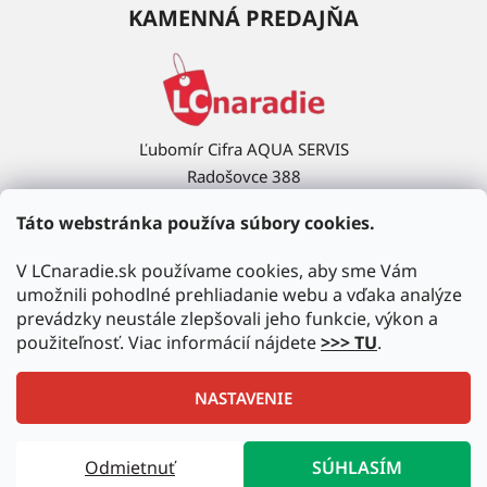
KAMENNÁ PREDAJŇA
Ľubomír Cifra AQUA SERVIS
Radošovce 388
908 63 Radošovce
Táto webstránka používa súbory cookies.
Ukázať na mape →
V LCnaradie.sk používame cookies, aby sme Vám
umožnili pohodlné prehliadanie webu a vďaka analýze
prevádzky neustále zlepšovali jeho funkcie, výkon a
použiteľnosť. Viac informácií nájdete
>>> TU
.
NASTAVENIE
Vytvoril Shoptet
|
Upravil Balkys
Odmietnuť
SÚHLASÍM
Copyright 2026
LCnaradie.sk
. Všetky práva vyhradené.