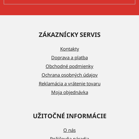
Z
á
ZÁKAZNÍCKY SERVIS
p
ä
Kontakty
t
Doprava a platba
i
Obchodné podmienky
e
Ochrana osobných údajov
Reklamácia a vrátenie tovaru
Moja objednávka
UŽITOČNÉ INFORMÁCIE
O nás
Požičovňa náradia