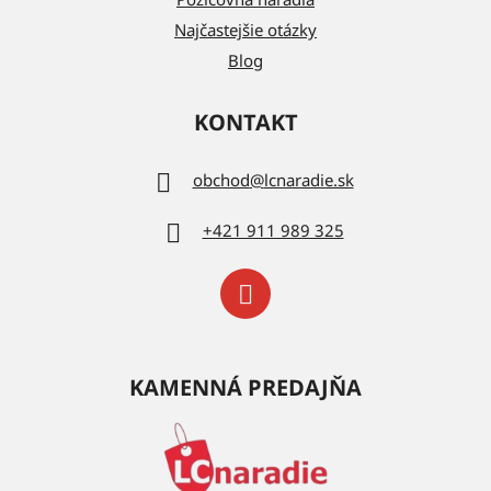
Najčastejšie otázky
Blog
KONTAKT
obchod
@
lcnaradie.sk
+421 911 989 325
KAMENNÁ PREDAJŇA