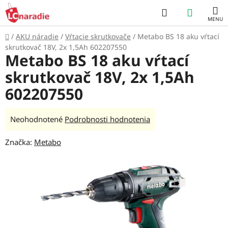
Prejsť
Hľadať
NÁKUP
na
obsah
KOŠÍK
Domov
/
AKU náradie
/
Vŕtacie skrutkovače
/
Metabo BS 18 aku vŕtací
skrutkovač 18V, 2x 1,5Ah 602207550
Metabo BS 18 aku vŕtací
skrutkovač 18V, 2x 1,5Ah
602207550
Priemerné
Neohodnotené
Podrobnosti hodnotenia
hodnotenie
Značka:
Metabo
produktu
je
0,0
z
5
hviezdičiek.