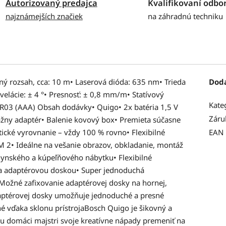
Autorizovaný predajca
Kvalifikovaní odbor
najznámejších značiek
na záhradnú techniku
ný rozsah, cca: 10 m• Laserová dióda: 635 nm• Trieda
Dod
nivelácie: ± 4 °• Presnosť: ± 0,8 mm/m• Statívový
Kate
V LR03 (AAA) Obsah dodávky• Quigo• 2x batéria 1,5 V
Záru
ny adaptér• Balenie kovový box• Premieta súčasne
tické vyrovnanie – vždy 100 % rovno• Flexibilné
EAN
2• Ideálne na vešanie obrazov, obkladanie, montáž
uchynského a kúpeľňového nábytku• Flexibilné
a adaptérovou doskou• Super jednoduchá
 Možné zafixovanie adaptérovej dosky na hornej,
daptérovej dosky umožňuje jednoduché a presné
né vďaka sklonu prístrojaBosch Quigo je šikovný a
žu domáci majstri svoje kreatívne nápady premeniť na