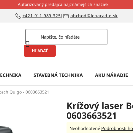
Autorizovaný predajca najznámejších značiek!
+421 911 989 325
|
obchod@lcnaradie.sk
HĽADAŤ
ECHNIKA
STAVEBNÁ TECHNIKA
AKU NÁRADIE
Bosch Quigo - 0603663521
Krížový laser 
0603663521
Priemerné
Neohodnotené
Podrobnosti ho