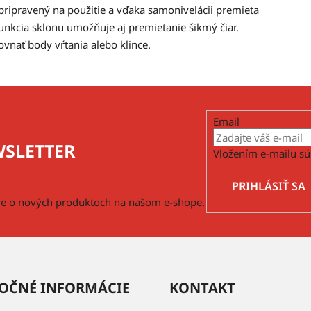
pripravený na použitie a vďaka samonivelácii premieta
unkcia sklonu umožňuje aj premietanie šikmý čiar.
vnať body vŕtania alebo klince.
Email
SLETTER
Vložením e-mailu sú
PRIHLÁSIŤ SA
cie o nových produktoch na našom e-shope.
OČNÉ INFORMÁCIE
KONTAKT