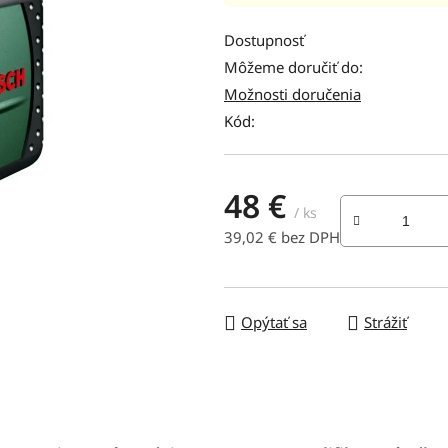
hodnotenie
produktu
Dostupnosť
je
Môžeme doručiť do:
0,0
Možnosti doručenia
z
Kód:
5
hviezdičiek.
48 €
/ ks
39,02 € bez DPH
Jednotková cena:
Opýtať sa
Strážiť