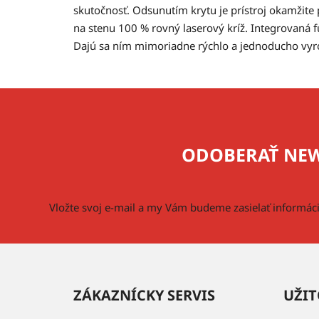
skutočnosť. Odsunutím krytu je prístroj okamžite 
na stenu 100 % rovný laserový kríž. Integrovaná f
Dajú sa ním mimoriadne rýchlo a jednoducho vyro
Z
á
p
ODOBERAŤ NEW
ä
t
i
Vložte svoj e-mail a my Vám budeme zasielať informá
e
ZÁKAZNÍCKY SERVIS
UŽIT