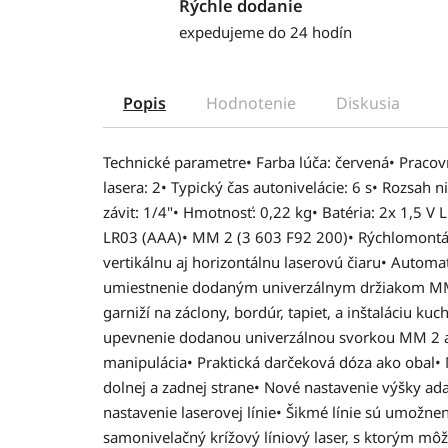
Rýchle dodanie
expedujeme do 24 hodín
Popis
Hodnotenie
Diskusia
Technické parametre• Farba lúča: červená• Pracov
lasera: 2• Typický čas autonivelácie: 6 s• Rozsah 
závit: 1/4"• Hmotnosť: 0,22 kg• Batéria: 2x 1,5 
LR03 (AAA)• MM 2 (3 603 F92 200)• Rýchlomontáž
vertikálnu aj horizontálnu laserovú čiaru• Automa
umiestnenie dodaným univerzálnym držiakom MM 
garniží na záclony, bordúr, tapiet, a inštaláciu k
upevnenie dodanou univerzálnou svorkou MM 2 
manipulácia• Praktická darčeková dóza ako obal•
dolnej a zadnej strane• Nové nastavenie výšky a
nastavenie laserovej línie• Šikmé línie sú umožne
samonivelačný krížový líniový laser, s ktorým mô