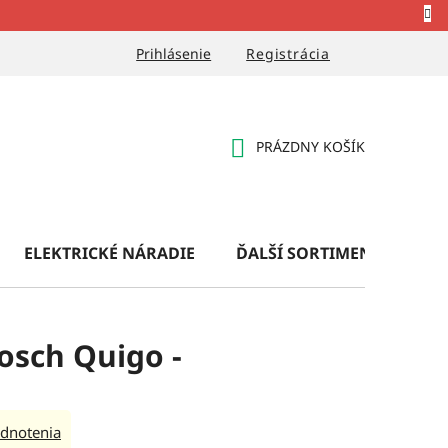
Prihlásenie
Registrácia
PRÁZDNY KOŠÍK
NÁKUPNÝ
KOŠÍK
ELEKTRICKÉ NÁRADIE
ĎALŠÍ SORTIMENT
OB
Bosch Quigo -
dnotenia