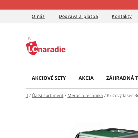
Prejsť
na
obsah
O nás
Doprava a platba
Kontakty
AKCIOVÉ SETY
AKCIA
ZÁHRADNÁ T
Domov
/
Ďalší sortiment
/
Meracia technika
/
Krížový laser 