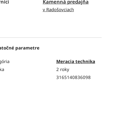
níci
Kamenná predajňa
v Radošovciach
atočné parametre
gória
Meracia technika
ka
2 roky
3165140836098