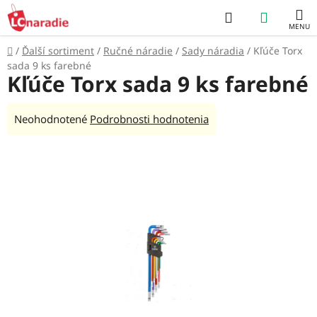
Prejsť
Hľadať
NÁKUP
na
obsah
KOŠÍK
Domov
/
Ďalší sortiment
/
Ručné náradie
/
Sady náradia
/
Kľúče Torx
sada 9 ks farebné
Kľúče Torx sada 9 ks farebné
Priemerné
Neohodnotené
Podrobnosti hodnotenia
hodnotenie
produktu
je
0,0
z
5
hviezdičiek.