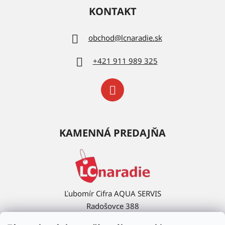
KONTAKT
obchod
@
lcnaradie.sk
+421 911 989 325
KAMENNÁ PREDAJŇA
Ľubomír Cifra AQUA SERVIS
Radošovce 388
908 63 Radošovce