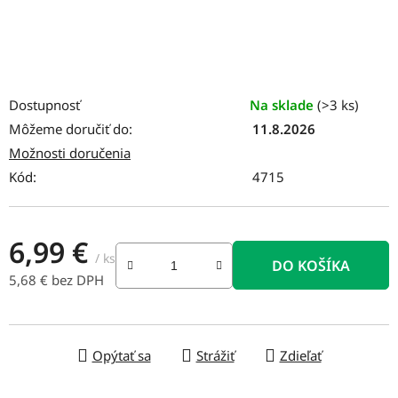
Dostupnosť
Na sklade
(>3 ks)
Môžeme doručiť do:
11.8.2026
Možnosti doručenia
Kód:
4715
6,99 €
/ ks
DO KOŠÍKA
5,68 € bez DPH
Jednotková cena:
Opýtať sa
Strážiť
Zdieľať