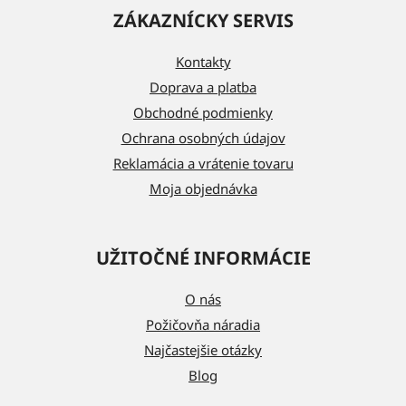
á
ZÁKAZNÍCKY SERVIS
p
ä
Kontakty
t
Doprava a platba
i
Obchodné podmienky
e
Ochrana osobných údajov
Reklamácia a vrátenie tovaru
Moja objednávka
UŽITOČNÉ INFORMÁCIE
O nás
Požičovňa náradia
Najčastejšie otázky
Blog