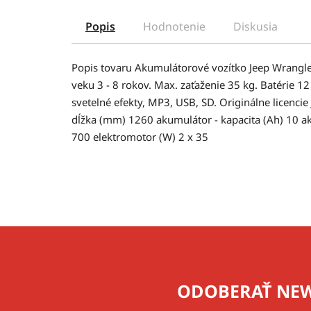
Popis
Hodnotenie
Diskusia
Popis tovaru Akumulátorové vozítko Jeep Wrangle
veku 3 - 8 rokov. Max. zaťaženie 35 kg. Batérie 12
svetelné efekty, MP3, USB, SD. Originálne licenci
dĺžka (mm) 1260 akumulátor - kapacita (Ah) 10 a
700 elektromotor (W) 2 x 35
Z
á
p
ODOBERAŤ NEW
ä