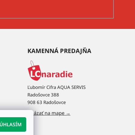
KAMENNÁ PREDAJŇA
Ľubomír Cifra AQUA SERVIS
Radošovce 388
908 63 Radošovce
Ukázať na mape →
ÚHLASÍM