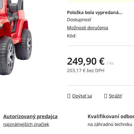
hodnotenie
produktu
Položka bola vypredaná…
je
Dostupnosť
0,0
Možnosti doručenia
z
Kód:
5
hviezdičiek.
249,90 €
/ ks
203,17 € bez DPH
Jednotková cena:
Opýtať sa
Strážiť
Autorizovaný predajca
Kvalifikovaní odbor
najznámejších značiek
na záhradnú techniku