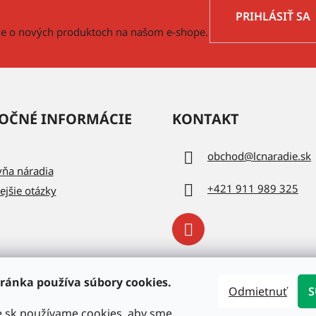
PRIHLÁSIŤ SA
cie o nových produktoch na našom e-shope.
OČNÉ INFORMÁCIE
KONTAKT
obchod
@
lcnaradie.sk
vňa náradia
+421 911 989 325
ejšie otázky
ránka používa súbory cookies.
Odmietnuť
S
e.sk používame cookies, aby sme