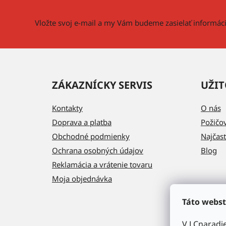
t
i
Vložte svoj e-mail a my Vám budeme zasielať informá
e
ZÁKAZNÍCKY SERVIS
UŽIT
Kontakty
O nás
Doprava a platba
Požičo
Obchodné podmienky
Najčast
Ochrana osobných údajov
Blog
Reklamácia a vrátenie tovaru
Moja objednávka
Táto webst
V LCnaradi