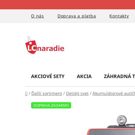
Prejsť
na
obsah
O nás
Doprava a platba
Kontakty
AKCIOVÉ SETY
AKCIA
ZÁHRADNÁ T
Domov
/
Ďalší sortiment
/
Detský svet
/
Akumulátorové autíč
DOPRAVA ZADARMO