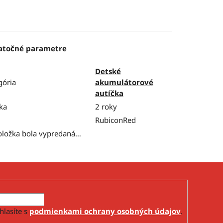
atočné parametre
Detské
gória
akumulátorové
autíčka
ka
2 roky
RubiconRed
oložka bola vypredaná…
hlasíte s
podmienkami ochrany osobných údajov
.