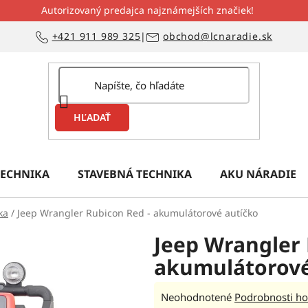
Autorizovaný predajca najznámejších značiek!
+421 911 989 325
|
obchod@lcnaradie.sk
HĽADAŤ
ECHNIKA
STAVEBNÁ TECHNIKA
AKU NÁRADIE
ka
/
Jeep Wrangler Rubicon Red - akumulátorové autíčko
Jeep Wrangler 
akumulátorové
Priemerné
Neohodnotené
Podrobnosti ho