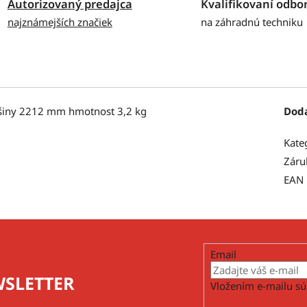
Autorizovaný predajca
Kvalifikovaní odbor
najznámejších značiek
na záhradnú techniku
ošiny 2212 mm hmotnost 3,2 kg
Dod
Kate
Záru
EAN
Email
SLETTER
Vložením e-mailu sú