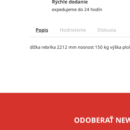
Rýchle dodanie
expedujeme do 24 hodín
Popis
Hodnotenie
Diskusia
dlžka rebríka 2212 mm nosnost 150 kg výška pl
Z
á
p
ODOBERAŤ NEW
ä