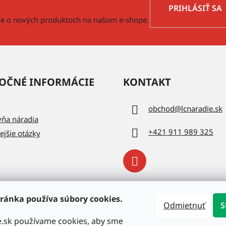
PRIHLÁSIŤ SA
cie o nových produktoch na našom e-shope.
OČNÉ INFORMÁCIE
KONTAKT
obchod
@
lcnaradie.sk
vňa náradia
+421 911 989 325
ejšie otázky
ránka používa súbory cookies.
Odmietnuť
S
e.sk používame cookies, aby sme