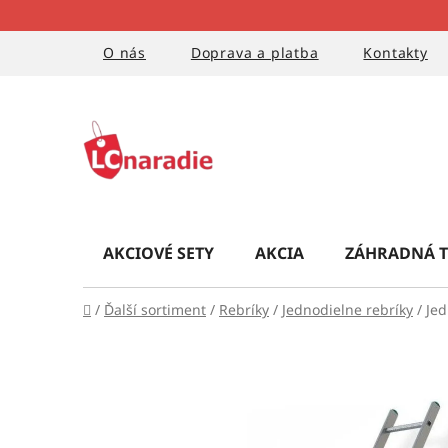
Prejsť
na
obsah
O nás
Doprava a platba
Kontakty
AKCIOVÉ SETY
AKCIA
ZÁHRADNÁ T
Domov
/
Ďalší sortiment
/
Rebríky
/
Jednodielne rebríky
/
Jed