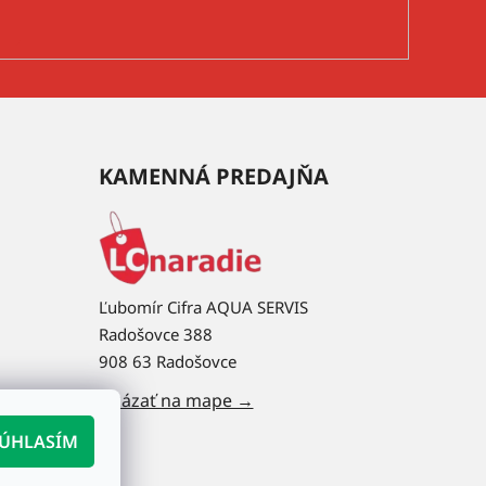
KAMENNÁ PREDAJŇA
Ľubomír Cifra AQUA SERVIS
Radošovce 388
908 63 Radošovce
Ukázať na mape →
ÚHLASÍM