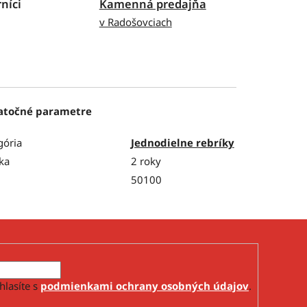
níci
Kamenná predajňa
v Radošovciach
atočné parametre
gória
Jednodielne rebríky
ka
2 roky
50100
hlasíte s
podmienkami ochrany osobných údajov
.