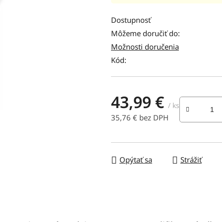
hodnotenie
produktu
Dostupnosť
je
Môžeme doručiť do:
0,0
Možnosti doručenia
z
Kód:
5
hviezdičiek.
43,99 €
/ ks
35,76 € bez DPH
Jednotková cena:
Opýtať sa
Strážiť