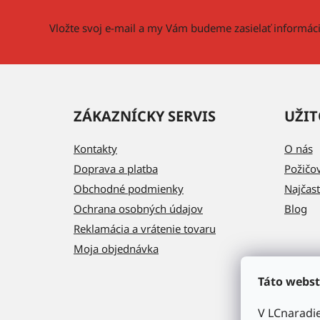
t
i
Vložte svoj e-mail a my Vám budeme zasielať informá
e
ZÁKAZNÍCKY SERVIS
UŽIT
Kontakty
O nás
Doprava a platba
Požičo
Obchodné podmienky
Najčast
Ochrana osobných údajov
Blog
Reklamácia a vrátenie tovaru
Moja objednávka
Táto webst
V LCnaradi