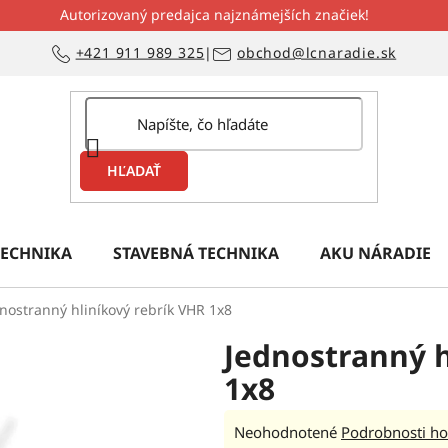
Autorizovaný predajca najznámejších značiek!
+421 911 989 325
|
obchod@lcnaradie.sk
HĽADAŤ
ECHNIKA
STAVEBNÁ TECHNIKA
AKU NÁRADIE
nostranný hliníkový rebrík VHR 1x8
Jednostranný h
1x8
Priemerné
Neohodnotené
Podrobnosti ho