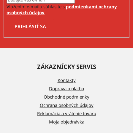
Vložením e-mailu súhlasíte s
podmienkami ochrany
osobných údajov
.
PRIHLÁSIŤ SA
Z
á
ZÁKAZNÍCKY SERVIS
p
ä
Kontakty
t
Doprava a platba
i
Obchodné podmienky
e
Ochrana osobných údajov
Reklamácia a vrátenie tovaru
Moja objednávka