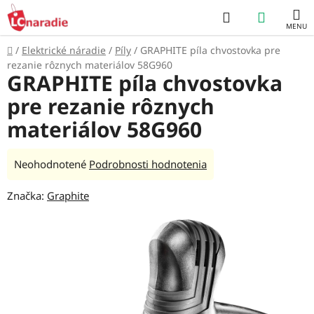
Prejsť
Hľadať
NÁKUP
na
obsah
KOŠÍK
Domov
/
Elektrické náradie
/
Píly
/
GRAPHITE píla chvostovka pre
rezanie rôznych materiálov 58G960
GRAPHITE píla chvostovka
pre rezanie rôznych
materiálov 58G960
Priemerné
Neohodnotené
Podrobnosti hodnotenia
hodnotenie
Značka:
Graphite
produktu
je
0,0
z
5
hviezdičiek.