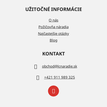
UŽITOČNÉ INFORMÁCIE
O nás
Požičovňa náradia
Najčastejšie otázky
Blog
KONTAKT
obchod
@
lcnaradie.sk
+421 911 989 325