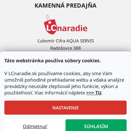
KAMENNÁ PREDAJŇA
Ľubomír Cifra AQUA SERVIS
Radošovce 388
908 63 Radošovce
Táto webstránka používa súbory cookies.
Ukázať na mape →
V LCnaradie.sk používame cookies, aby sme Vám
umožnili pohodlné prehliadanie webu a vďaka analýze
prevádzky neustále zlepšovali jeho funkcie, výkon a
použiteľnosť. Viac informácií nájdete
>>> TU
.
NASTAVENIE
Vytvoril Shoptet
|
Upravil Balkys
Odmietnuť
SÚHLASÍM
Copyright 2026
LCnaradie.sk
. Všetky práva vyhradené.