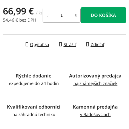
66,99 €
/ ks
DO KOŠÍKA
54,46 € bez DPH
Jednotková cena:
Opýtať sa
Strážiť
Zdieľať
Rýchle dodanie
Autorizovaný predajca
expedujeme do 24 hodín
najznámejších značiek
Kvalifikovaní odborníci
Kamenná predajňa
na záhradnú techniku
v Radošovciach