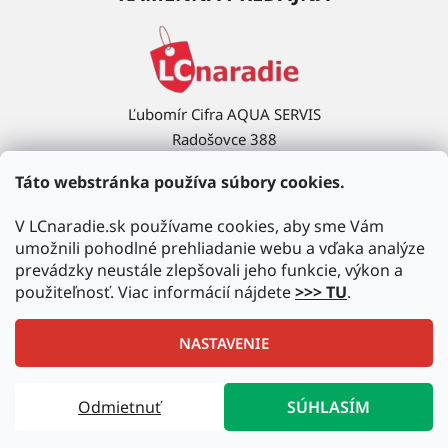
Ľubomír Cifra AQUA SERVIS
Radošovce 388
908 63 Radošovce
Táto webstránka používa súbory cookies.
Ukázať na mape →
V LCnaradie.sk používame cookies, aby sme Vám
umožnili pohodlné prehliadanie webu a vďaka analýze
prevádzky neustále zlepšovali jeho funkcie, výkon a
použiteľnosť. Viac informácií nájdete
>>> TU
.
NASTAVENIE
Vytvoril Shoptet
|
Upravil Balkys
Odmietnuť
SÚHLASÍM
Copyright 2026
LCnaradie.sk
. Všetky práva vyhradené.
Upraviť nastavenie cookies
Autorizovaný predajca najznámejších značiek!