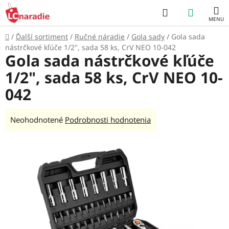
Prejsť
Hľadať
NÁKUP
na
obsah
KOŠÍK
Domov
/
Ďalší sortiment
/
Ručné náradie
/
Gola sady
/
Gola sada
nástrčkové kľúče 1/2", sada 58 ks, CrV NEO 10-042
Gola sada nástrčkové kľúče
1/2", sada 58 ks, CrV NEO 10-
042
Priemerné
Neohodnotené
Podrobnosti hodnotenia
hodnotenie
produktu
je
0,0
z
5
hviezdičiek.