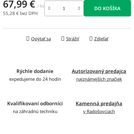
67,99 €
/ ks
DO KOŠÍKA
55,28 € bez DPH
Jednotková cena:
Opýtať sa
Strážiť
Zdieľať
Rýchle dodanie
Autorizovaný predajca
expedujeme do 24 hodín
najznámejších značiek
Kvalifikovaní odborníci
Kamenná predajňa
na záhradnú techniku
v Radošovciach