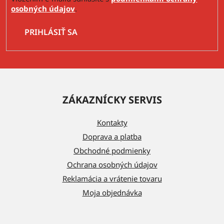
osobných údajov
.
PRIHLÁSIŤ SA
Z
á
ZÁKAZNÍCKY SERVIS
p
ä
Kontakty
t
Doprava a platba
i
Obchodné podmienky
e
Ochrana osobných údajov
Reklamácia a vrátenie tovaru
Moja objednávka