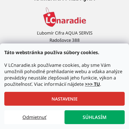
Ľubomír Cifra AQUA SERVIS
Radošovce 388
908 63 Radošovce
Táto webstránka používa súbory cookies.
Ukázať na mape →
V LCnaradie.sk používame cookies, aby sme Vám
umožnili pohodlné prehliadanie webu a vďaka analýze
prevádzky neustále zlepšovali jeho funkcie, výkon a
použiteľnosť. Viac informácií nájdete
>>> TU
.
NASTAVENIE
Vytvoril Shoptet
|
Upravil Balkys
Odmietnuť
SÚHLASÍM
Copyright 2026
LCnaradie.sk
. Všetky práva vyhradené.
Upraviť nastavenie cookies
Autorizovaný predajca najznámejších značiek!