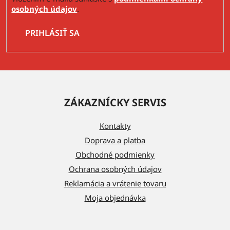
osobných údajov
.
PRIHLÁSIŤ SA
Z
á
ZÁKAZNÍCKY SERVIS
p
ä
Kontakty
t
Doprava a platba
i
Obchodné podmienky
e
Ochrana osobných údajov
Reklamácia a vrátenie tovaru
Moja objednávka