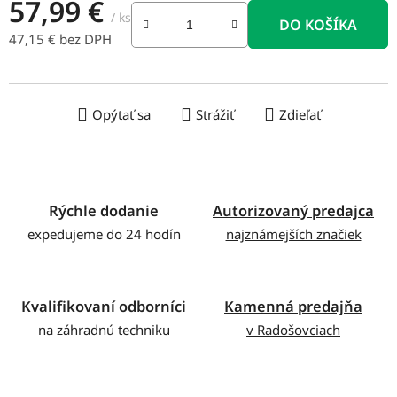
57,99 €
/ ks
DO KOŠÍKA
47,15 € bez DPH
Jednotková cena:
Opýtať sa
Strážiť
Zdieľať
Rýchle dodanie
Autorizovaný predajca
expedujeme do 24 hodín
najznámejších značiek
Kvalifikovaní odborníci
Kamenná predajňa
na záhradnú techniku
v Radošovciach