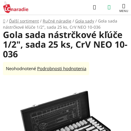
Prejsť
Hľadať
NÁKUP
na
obsah
KOŠÍK
Domov
/
Ďalší sortiment
/
Ručné náradie
/
Gola sady
/
Gola sada
nástrčkové kľúče 1/2", sada 25 ks, CrV NEO 10-036
Gola sada nástrčkové kľúče
1/2", sada 25 ks, CrV NEO 10-
036
Priemerné
Neohodnotené
Podrobnosti hodnotenia
hodnotenie
produktu
je
0,0
z
5
hviezdičiek.