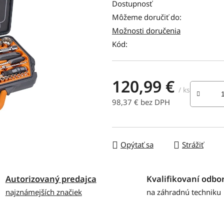
produktu
Dostupnosť
je
Môžeme doručiť do:
0,0
Možnosti doručenia
z
Kód:
5
hviezdičiek.
120,99 €
/ ks
98,37 € bez DPH
Jednotková cena:
Opýtať sa
Strážiť
Autorizovaný predajca
Kvalifikovaní odbor
najznámejších značiek
na záhradnú techniku