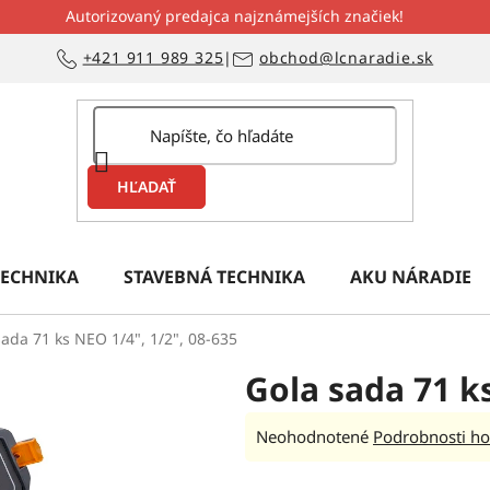
Autorizovaný predajca najznámejších značiek!
+421 911 989 325
|
obchod@lcnaradie.sk
HĽADAŤ
ECHNIKA
STAVEBNÁ TECHNIKA
AKU NÁRADIE
sada 71 ks NEO 1/4", 1/2", 08-635
Gola sada 71 ks
Priemerné
Neohodnotené
Podrobnosti ho
hodnotenie