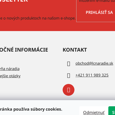
Vložením e-mailu sú
PRIHLÁSIŤ SA
cie o nových produktoch na našom e-shope.
OČNÉ INFORMÁCIE
KONTAKT
obchod
@
lcnaradie.sk
vňa náradia
+421 911 989 325
ejšie otázky
ránka používa súbory cookies.
Odmietnuť
S