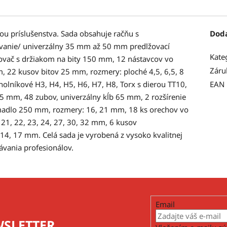
ou príslušenstva. Sada obsahuje račňu s
Dod
vanie/ univerzálny 35 mm až 50 mm predlžovací
Kate
ovač s držiakom na bity 150 mm, 12 nástavcov vo
Záru
3 mm, 22 kusov bitov 25 mm, rozmery: ploché 4,5, 6,5, 8
olníkové H3, H4, H5, H6, H7, H8, Torx s dierou TT10,
EAN
45 mm, 48 zubov, univerzálny kĺb 65 mm, 2 rozšírenie
 madlo 250 mm, rozmery: 16, 21 mm, 18 ks orechov vo
0, 21, 22, 23, 24, 27, 30, 32 mm, 6 kusov
 14, 17 mm. Celá sada je vyrobená z vysoko kvalitnej
vania profesionálov.
Email
SLETTER