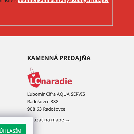
hlasíte s
podmienkami ochrany osobných údajov
.
KAMENNÁ PREDAJŇA
Ľubomír Cifra AQUA SERVIS
Radošovce 388
908 63 Radošovce
Ukázať na mape →
ÚHLASÍM