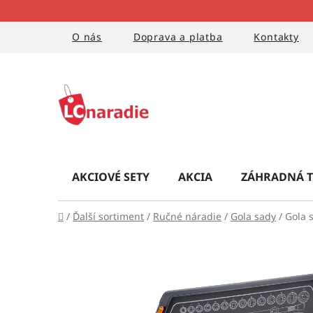
Prejsť
na
obsah
O nás
Doprava a platba
Kontakty
AKCIOVÉ SETY
AKCIA
ZÁHRADNÁ T
Domov
/
Ďalší sortiment
/
Ručné náradie
/
Gola sady
/
Gola 