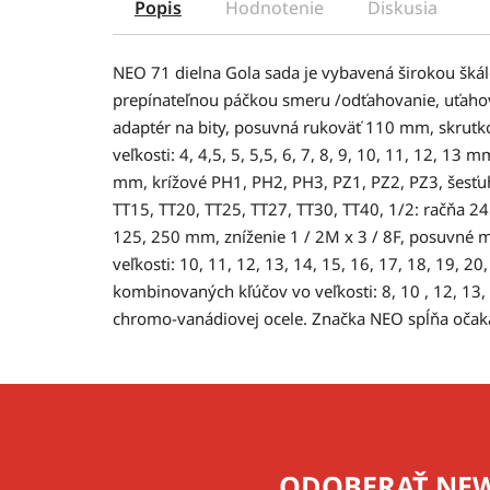
Popis
Hodnotenie
Diskusia
NEO 71 dielna Gola sada je vybavená širokou škál
prepínateľnou páčkou smeru /odťahovanie, uťaho
adaptér na bity, posuvná rukoväť 110 mm, skrutk
veľkosti: 4, 4,5, 5, 5,5, 6, 7, 8, 9, 10, 11, 12, 1
mm, krížové PH1, PH2, PH3, PZ1, PZ2, PZ3, šesťuh
TT15, TT20, TT25, TT27, TT30, TT40, 1/2: račňa 2
125, 250 mm, zníženie 1 / 2M x 3 / 8F, posuvné
veľkosti: 10, 11, 12, 13, 14, 15, 16, 17, 18, 19, 2
kombinovaných kľúčov vo veľkosti: 8, 10 , 12, 13,
chromo-vanádiovej ocele. Značka NEO spĺňa očaká
Z
á
p
ODOBERAŤ NEW