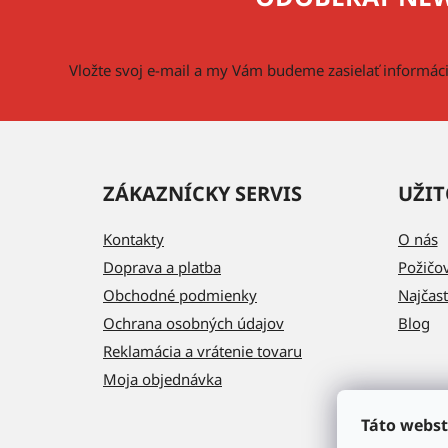
ä
t
i
Vložte svoj e-mail a my Vám budeme zasielať informá
e
ZÁKAZNÍCKY SERVIS
UŽIT
Kontakty
O nás
Doprava a platba
Požičo
Obchodné podmienky
Najčast
Ochrana osobných údajov
Blog
Reklamácia a vrátenie tovaru
Moja objednávka
Táto webst