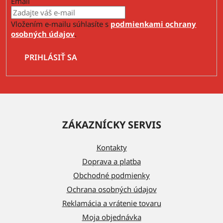
Email
Vložením e-mailu súhlasíte s
podmienkami ochrany
osobných údajov
.
PRIHLÁSIŤ SA
Z
á
ZÁKAZNÍCKY SERVIS
p
ä
Kontakty
t
Doprava a platba
i
Obchodné podmienky
e
Ochrana osobných údajov
Reklamácia a vrátenie tovaru
Moja objednávka