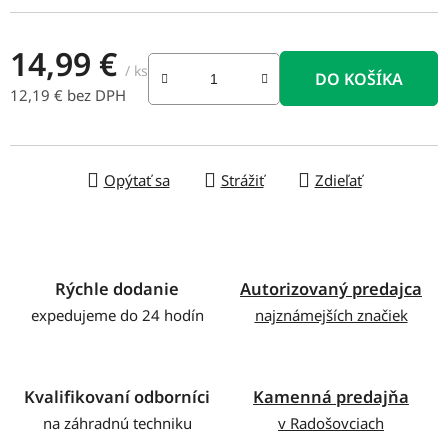
14,99 €
/ ks
DO KOŠÍKA
12,19 € bez DPH
Jednotková cena:
Opýtať sa
Strážiť
Zdieľať
Rýchle dodanie
Autorizovaný predajca
expedujeme do 24 hodín
najznámejších značiek
Kvalifikovaní odborníci
Kamenná predajňa
na záhradnú techniku
v Radošovciach