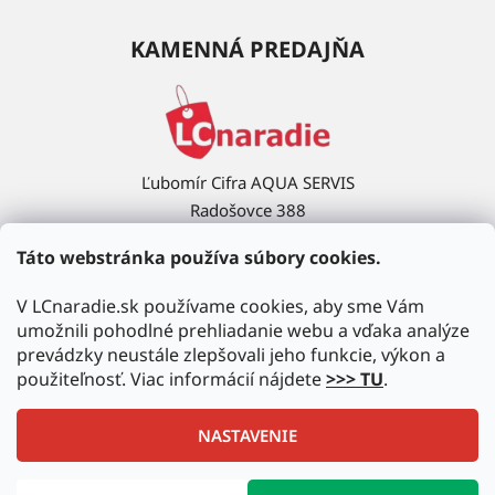
KAMENNÁ PREDAJŇA
Ľubomír Cifra AQUA SERVIS
Radošovce 388
908 63 Radošovce
Táto webstránka používa súbory cookies.
Ukázať na mape →
V LCnaradie.sk používame cookies, aby sme Vám
umožnili pohodlné prehliadanie webu a vďaka analýze
prevádzky neustále zlepšovali jeho funkcie, výkon a
použiteľnosť. Viac informácií nájdete
>>> TU
.
NASTAVENIE
Vytvoril Shoptet
|
Upravil Balkys