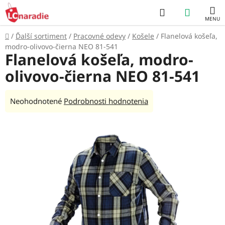
Prejsť
Hľadať
NÁKUP
na
obsah
KOŠÍK
Domov
/
Ďalší sortiment
/
Pracovné odevy
/
Košele
/
Flanelová košeľa,
modro-olivovo-čierna NEO 81-541
Flanelová košeľa, modro-
olivovo-čierna NEO 81-541
Priemerné
Neohodnotené
Podrobnosti hodnotenia
hodnotenie
produktu
je
0,0
z
5
hviezdičiek.