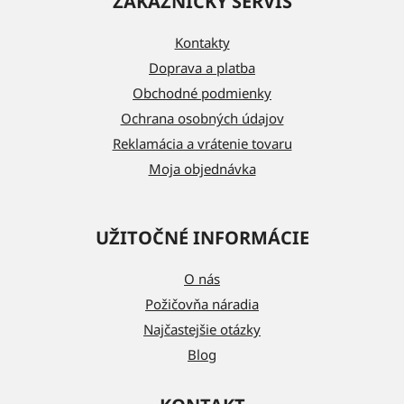
ZÁKAZNÍCKY SERVIS
p
ä
Kontakty
t
Doprava a platba
i
Obchodné podmienky
e
Ochrana osobných údajov
Reklamácia a vrátenie tovaru
Moja objednávka
UŽITOČNÉ INFORMÁCIE
O nás
Požičovňa náradia
Najčastejšie otázky
Blog