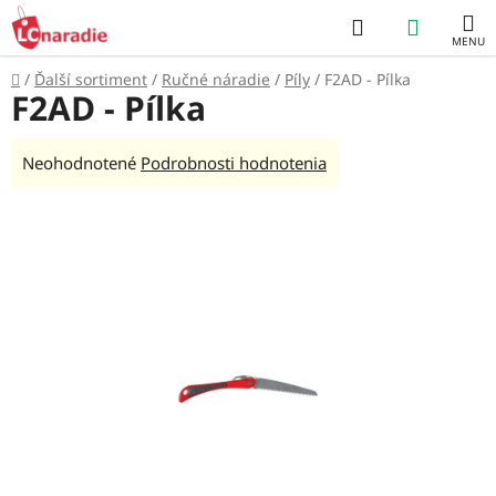
Prejsť
Hľadať
NÁKUP
na
obsah
KOŠÍK
Domov
/
Ďalší sortiment
/
Ručné náradie
/
Píly
/
F2AD - Pílka
F2AD - Pílka
Priemerné
Neohodnotené
Podrobnosti hodnotenia
hodnotenie
produktu
je
0,0
z
5
hviezdičiek.