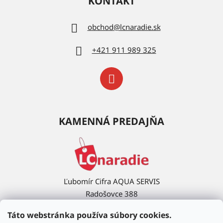
KONTAKT
obchod
@
lcnaradie.sk
+421 911 989 325
KAMENNÁ PREDAJŇA
Ľubomír Cifra AQUA SERVIS
Radošovce 388
908 63 Radošovce
Táto webstránka používa súbory cookies.