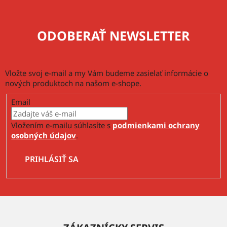
ODOBERAŤ NEWSLETTER
Vložte svoj e-mail a my Vám budeme zasielať informácie o
nových produktoch na našom e-shope.
Email
Vložením e-mailu súhlasíte s
podmienkami ochrany
osobných údajov
.
PRIHLÁSIŤ SA
Z
á