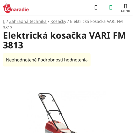
Prejsť
Hľadať
NÁKUP
na
obsah
KOŠÍK
Domov
/
Záhradná technika
/
Kosačky
/
Elektrická kosačka VARI FM
3813
Elektrická kosačka VARI FM
3813
Priemerné
Neohodnotené
Podrobnosti hodnotenia
hodnotenie
produktu
je
0,0
z
5
hviezdičiek.