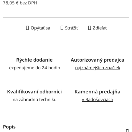
78,05 € bez DPH
Jednotková cena:
Opýtať sa
Strážiť
Zdieľať
Rýchle dodanie
Autorizovaný predajca
expedujeme do 24 hodín
najznámejších značiek
Kvalifikovaní odborníci
Kamenná predajňa
na záhradnú techniku
v Radošovciach
Popis