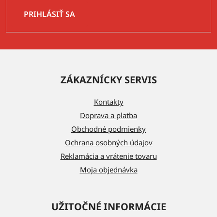
PRIHLÁSIŤ SA
Z
á
ZÁKAZNÍCKY SERVIS
p
ä
Kontakty
t
Doprava a platba
i
Obchodné podmienky
e
Ochrana osobných údajov
Reklamácia a vrátenie tovaru
Moja objednávka
UŽITOČNÉ INFORMÁCIE