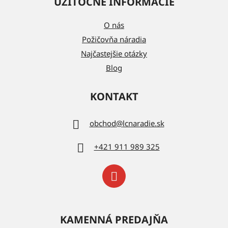
UŽITOČNÉ INFORMÁCIE
O nás
Požičovňa náradia
Najčastejšie otázky
Blog
KONTAKT
obchod
@
lcnaradie.sk
+421 911 989 325
KAMENNÁ PREDAJŇA