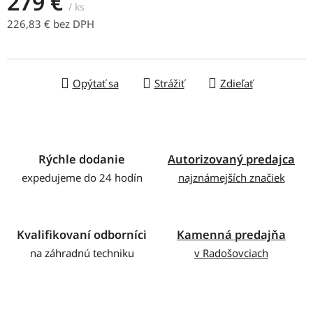
279 €
/ ks
226,83 € bez DPH
Jednotková cena:
Opýtať sa
Strážiť
Zdieľať
Rýchle dodanie
Autorizovaný predajca
expedujeme do 24 hodín
najznámejších značiek
Kvalifikovaní odborníci
Kamenná predajňa
na záhradnú techniku
v Radošovciach