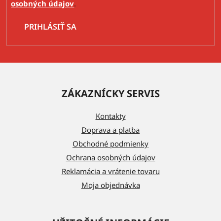
osobných údajov
.
PRIHLÁSIŤ SA
Z
á
ZÁKAZNÍCKY SERVIS
p
ä
Kontakty
t
Doprava a platba
i
Obchodné podmienky
e
Ochrana osobných údajov
Reklamácia a vrátenie tovaru
Moja objednávka