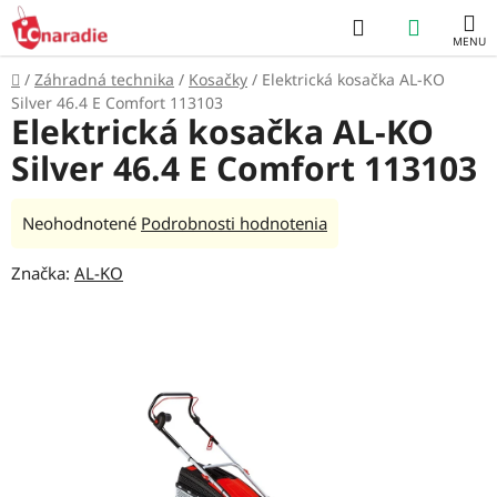
Prejsť
Hľadať
NÁKUP
na
obsah
KOŠÍK
Domov
/
Záhradná technika
/
Kosačky
/
Elektrická kosačka AL-KO
Silver 46.4 E Comfort 113103
Elektrická kosačka AL-KO
Silver 46.4 E Comfort 113103
Priemerné
Neohodnotené
Podrobnosti hodnotenia
hodnotenie
Značka:
AL-KO
produktu
je
0,0
z
5
hviezdičiek.