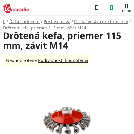
Prejsť
Hľadať
NÁKUP
na
obsah
KOŠÍK
Domov
/
Ďalší sortiment
/
Príslušenstvo
/
Príslušenstvo pre brúsenie
/
Drôtená kefa, priemer 115 mm, závit M14
Drôtená kefa, priemer 115
mm, závit M14
Priemerné
Neohodnotené
Podrobnosti hodnotenia
hodnotenie
produktu
je
0,0
z
5
hviezdičiek.