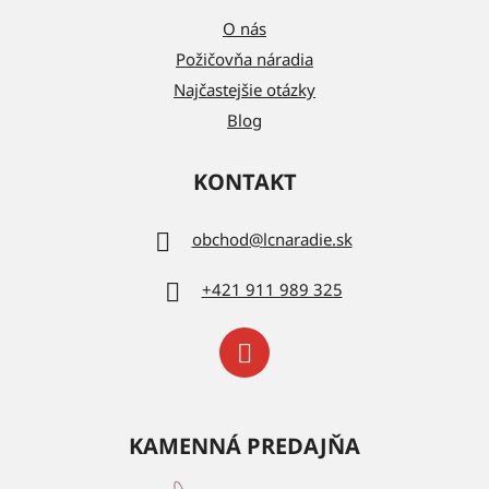
O nás
Požičovňa náradia
Najčastejšie otázky
Blog
KONTAKT
obchod
@
lcnaradie.sk
+421 911 989 325
KAMENNÁ PREDAJŇA