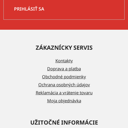
PRIHLÁSIŤ SA
Z
á
ZÁKAZNÍCKY SERVIS
p
ä
Kontakty
t
Doprava a platba
i
Obchodné podmienky
e
Ochrana osobných údajov
Reklamácia a vrátenie tovaru
Moja objednávka
UŽITOČNÉ INFORMÁCIE