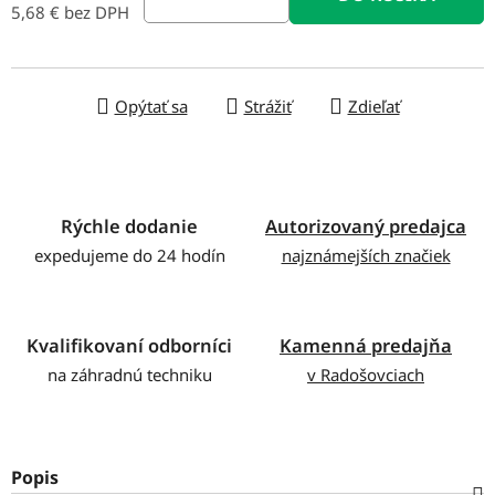
5,68 € bez DPH
Jednotková cena:
Opýtať sa
Strážiť
Zdieľať
Rýchle dodanie
Autorizovaný predajca
expedujeme do 24 hodín
najznámejších značiek
Kvalifikovaní odborníci
Kamenná predajňa
na záhradnú techniku
v Radošovciach
Popis