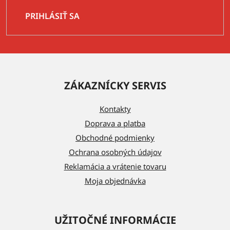
PRIHLÁSIŤ SA
Z
á
ZÁKAZNÍCKY SERVIS
p
ä
Kontakty
t
Doprava a platba
i
Obchodné podmienky
e
Ochrana osobných údajov
Reklamácia a vrátenie tovaru
Moja objednávka
UŽITOČNÉ INFORMÁCIE