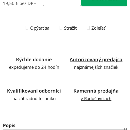
19,50 € bez DPH
Jednotková cena:
Opýtať sa
Strážiť
Zdieľať
Rýchle dodanie
Autorizovaný predajca
expedujeme do 24 hodín
najznámejších značiek
Kvalifikovaní odborníci
Kamenná predajňa
na záhradnú techniku
v Radošovciach
Popis