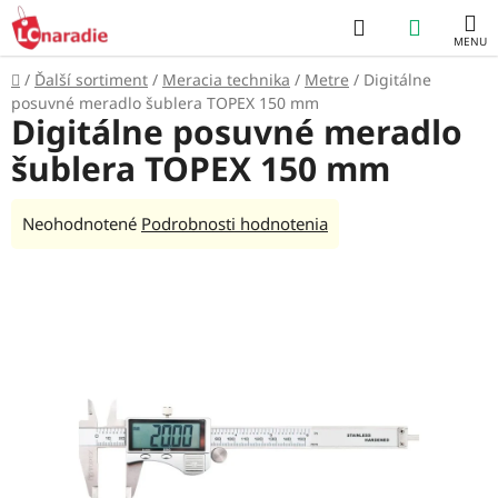
Prejsť
Hľadať
NÁKUP
na
obsah
KOŠÍK
Domov
/
Ďalší sortiment
/
Meracia technika
/
Metre
/
Digitálne
posuvné meradlo šublera TOPEX 150 mm
Digitálne posuvné meradlo
šublera TOPEX 150 mm
Priemerné
Neohodnotené
Podrobnosti hodnotenia
hodnotenie
produktu
je
0,0
z
5
hviezdičiek.