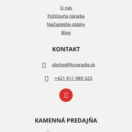
O nás
Požičovňa náradia
Najčastejšie otázky
Blog
KONTAKT
obchod
@
lcnaradie.sk
+421 911 989 325
KAMENNÁ PREDAJŇA