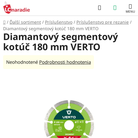
Prejsť
Hľadať
NÁKUP
na
obsah
KOŠÍK
Domov
/
Ďalší sortiment
/
Príslušenstvo
/
Príslušenstvo pre rezanie
/
Diamantový segmentový kotúč 180 mm VERTO
Diamantový segmentový
kotúč 180 mm VERTO
Priemerné
Neohodnotené
Podrobnosti hodnotenia
hodnotenie
produktu
je
0,0
z
5
hviezdičiek.