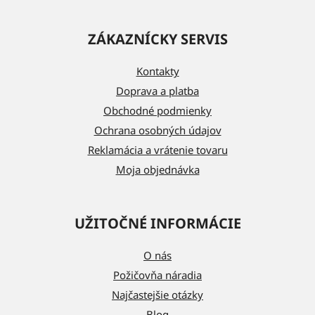
Z
á
ZÁKAZNÍCKY SERVIS
p
ä
Kontakty
t
Doprava a platba
i
Obchodné podmienky
e
Ochrana osobných údajov
Reklamácia a vrátenie tovaru
Moja objednávka
UŽITOČNÉ INFORMÁCIE
O nás
Požičovňa náradia
Najčastejšie otázky
Blog