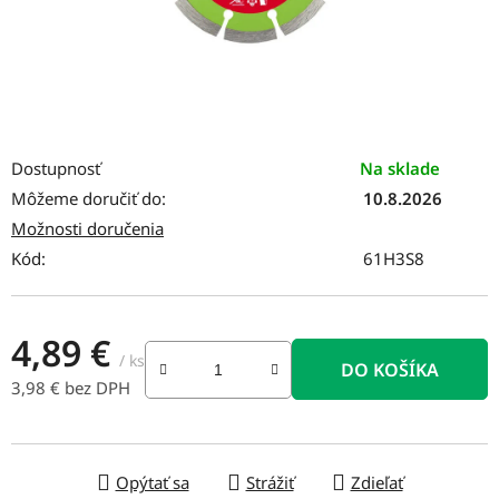
Dostupnosť
Na sklade
Môžeme doručiť do:
10.8.2026
Možnosti doručenia
Kód:
61H3S8
4,89 €
/ ks
DO KOŠÍKA
3,98 € bez DPH
Jednotková cena:
Opýtať sa
Strážiť
Zdieľať