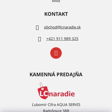
KONTAKT
obchod
@
lcnaradie.sk
+421 911 989 325
KAMENNÁ PREDAJŇA
Ľubomír Cifra AQUA SERVIS
Radošovce 388