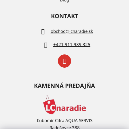
KONTAKT
obchod
@
lcnaradie.sk
+421 911 989 325
KAMENNÁ PREDAJŇA
Ľubomír Cifra AQUA SERVIS
Radošovce 388