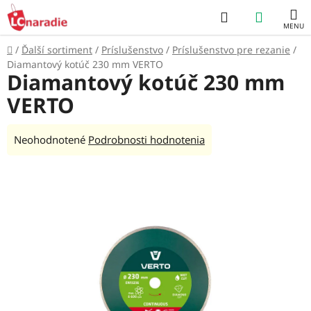
Prejsť
Hľadať
NÁKUP
na
obsah
KOŠÍK
Domov
/
Ďalší sortiment
/
Príslušenstvo
/
Príslušenstvo pre rezanie
/
Diamantový kotúč 230 mm VERTO
Diamantový kotúč 230 mm
VERTO
Priemerné
Neohodnotené
Podrobnosti hodnotenia
hodnotenie
produktu
je
0,0
z
5
hviezdičiek.