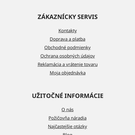
Z
á
ZÁKAZNÍCKY SERVIS
p
ä
Kontakty
t
Doprava a platba
i
Obchodné podmienky
e
Ochrana osobných údajov
Reklamácia a vrátenie tovaru
Moja objednávka
UŽITOČNÉ INFORMÁCIE
O nás
Požičovňa náradia
Najčastejšie otázky
Blog