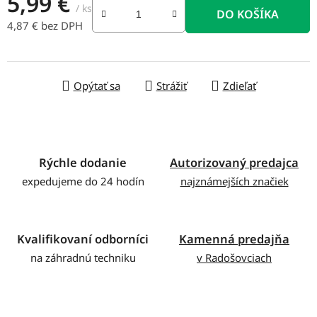
5,99 €
/ ks
DO KOŠÍKA
4,87 € bez DPH
Jednotková cena:
Opýtať sa
Strážiť
Zdieľať
Rýchle dodanie
Autorizovaný predajca
expedujeme do 24 hodín
najznámejších značiek
Kvalifikovaní odborníci
Kamenná predajňa
na záhradnú techniku
v Radošovciach