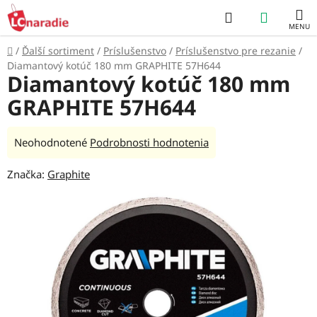
Prejsť
Hľadať
NÁKUP
na
obsah
KOŠÍK
Domov
/
Ďalší sortiment
/
Príslušenstvo
/
Príslušenstvo pre rezanie
/
Diamantový kotúč 180 mm GRAPHITE 57H644
Diamantový kotúč 180 mm
GRAPHITE 57H644
Priemerné
Neohodnotené
Podrobnosti hodnotenia
hodnotenie
Značka:
Graphite
produktu
je
0,0
z
5
hviezdičiek.