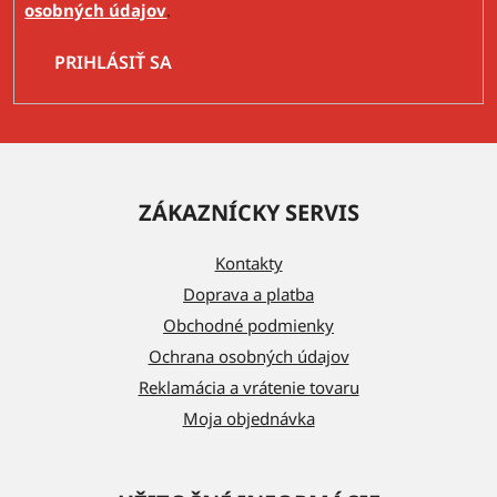
osobných údajov
.
PRIHLÁSIŤ SA
Z
á
ZÁKAZNÍCKY SERVIS
p
ä
Kontakty
t
Doprava a platba
i
Obchodné podmienky
e
Ochrana osobných údajov
Reklamácia a vrátenie tovaru
Moja objednávka