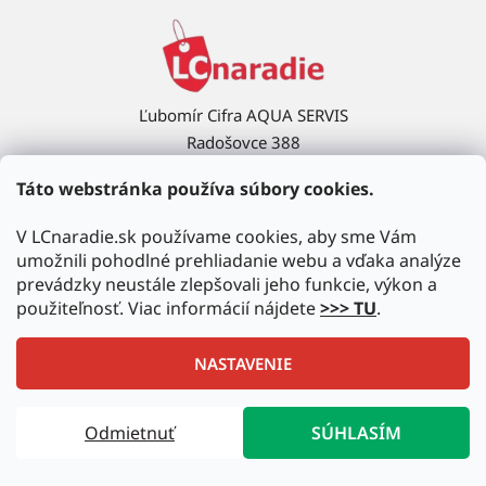
Ľubomír Cifra AQUA SERVIS
Radošovce 388
908 63 Radošovce
Táto webstránka používa súbory cookies.
Ukázať na mape →
V LCnaradie.sk používame cookies, aby sme Vám
umožnili pohodlné prehliadanie webu a vďaka analýze
prevádzky neustále zlepšovali jeho funkcie, výkon a
použiteľnosť. Viac informácií nájdete
>>> TU
.
NASTAVENIE
Vytvoril Shoptet
|
Upravil Balkys
Odmietnuť
SÚHLASÍM
Copyright 2026
LCnaradie.sk
. Všetky práva vyhradené.
Upraviť nastavenie cookies
Autorizovaný predajca najznámejších značiek!