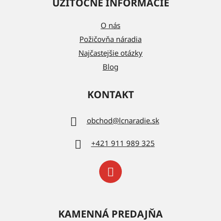
UŽITOČNÉ INFORMÁCIE
O nás
Požičovňa náradia
Najčastejšie otázky
Blog
KONTAKT
obchod
@
lcnaradie.sk
+421 911 989 325
KAMENNÁ PREDAJŇA