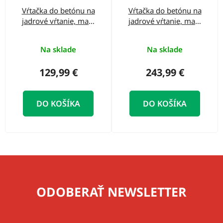
Vŕtačka do betónu na
Vŕtačka do betónu na
jadrové vŕtanie, max.
jadrové vŕtanie, max.
priemer 130 mm,
priemer 205 mm 2300
1700 W, DEDRA
W, DEDRA DED7616S
Na sklade
Na sklade
DED7615
129,99 €
243,99 €
DO KOŠÍKA
DO KOŠÍKA
ODOBERAŤ NEWSLETTER