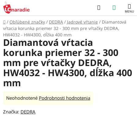
Prejsť
Hľadať
NÁKUP
na
obsah
KOŠÍK
Domov
/
Obľúbené značky
/
DEDRA
/
Jadrové vŕtanie
/
Diamantová
vŕtacia korunka priemer 32 - 300 mm pre vŕtačky DEDRA,
HW4032 - HW4300, dĺžka 400 mm
Diamantová vŕtacia
korunka priemer 32 - 300
mm pre vŕtačky DEDRA,
HW4032 - HW4300, dĺžka 400
mm
Priemerné
Neohodnotené
Podrobnosti hodnotenia
hodnotenie
Značka:
DEDRA
produktu
je
0,0
z