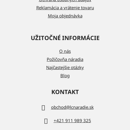
e
Reklamácia a vrátenie tovaru
Moja objednávka
UŽITOČNÉ INFORMÁCIE
O nás
Požičovňa náradia
Najčastejšie otázky
Blog
KONTAKT
obchod
@
lcnaradie.sk
+421 911 989 325