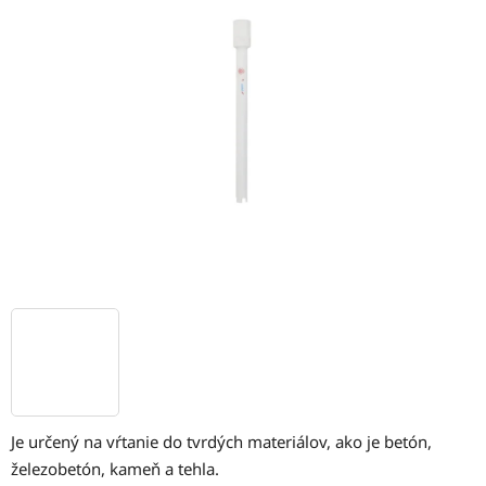
5
hviezdičiek.
Je určený na vŕtanie do tvrdých materiálov, ako je betón,
železobetón, kameň a tehla.