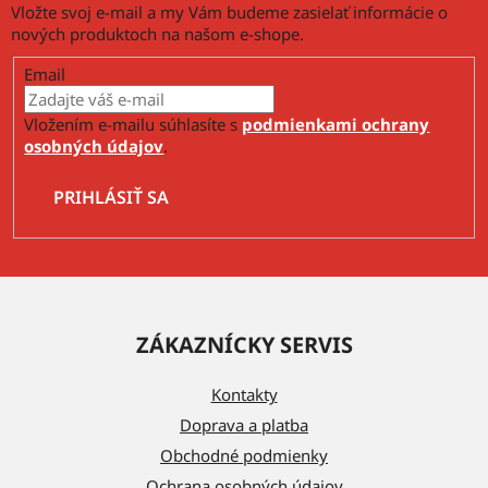
Vložte svoj e-mail a my Vám budeme zasielať informácie o
nových produktoch na našom e-shope.
Email
Vložením e-mailu súhlasíte s
podmienkami ochrany
osobných údajov
.
PRIHLÁSIŤ SA
Z
á
ZÁKAZNÍCKY SERVIS
p
ä
Kontakty
t
Doprava a platba
i
Obchodné podmienky
Ochrana osobných údajov