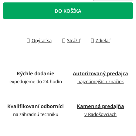
Jednotková cena:
DO KOŠÍKA
Opýtať sa
Strážiť
Zdieľať
Rýchle dodanie
Autorizovaný predajca
expedujeme do 24 hodín
najznámejších značiek
Kvalifikovaní odborníci
Kamenná predajňa
na záhradnú techniku
v Radošovciach