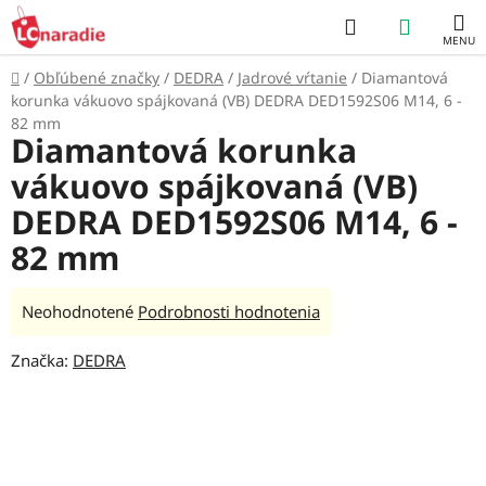
Prejsť
Hľadať
NÁKUP
na
obsah
KOŠÍK
Domov
/
Obľúbené značky
/
DEDRA
/
Jadrové vŕtanie
/
Diamantová
korunka vákuovo spájkovaná (VB) DEDRA DED1592S06 M14, 6 -
82 mm
Diamantová korunka
vákuovo spájkovaná (VB)
DEDRA DED1592S06 M14, 6 -
82 mm
Priemerné
Neohodnotené
Podrobnosti hodnotenia
hodnotenie
Značka:
DEDRA
produktu
je
0,0
z
5