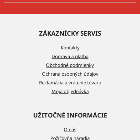
Z
á
ZÁKAZNÍCKY SERVIS
p
ä
Kontakty
t
Doprava a platba
i
Obchodné podmienky
e
Ochrana osobných údajov
Reklamácia a vrátenie tovaru
Moja objednávka
UŽITOČNÉ INFORMÁCIE
O nás
Požičovňa náradia