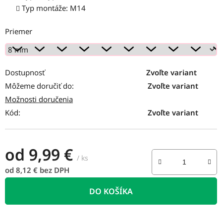
Typ montáže: M14
Priemer
Dostupnosť
Zvoľte variant
Môžeme doručiť do:
Zvoľte variant
Možnosti doručenia
Kód:
Zvoľte variant
od
9,99 €
/ ks
od
8,12 €
bez DPH
Jednotková cena:
DO KOŠÍKA