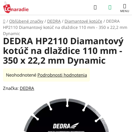
Prejsť
Hľadať
NÁKUP
na
obsah
KOŠÍK
Domov
/
Obľúbené značky
/
DEDRA
/
Diamantové kotúče
/
DEDRA
HP2110 Diamantový kotúč na dlaždice 110 mm - 350 x 22,2 mm
Dynamic
DEDRA HP2110 Diamantový
kotúč na dlaždice 110 mm -
350 x 22,2 mm Dynamic
Priemerné
Neohodnotené
Podrobnosti hodnotenia
hodnotenie
Značka:
DEDRA
produktu
je
0,0
z
5
hviezdičiek.