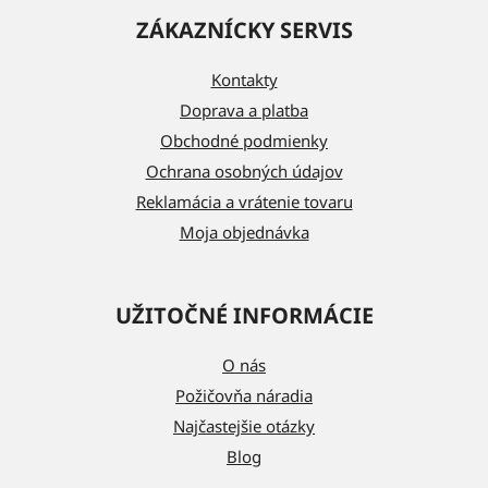
á
ZÁKAZNÍCKY SERVIS
p
ä
Kontakty
t
Doprava a platba
i
Obchodné podmienky
e
Ochrana osobných údajov
Reklamácia a vrátenie tovaru
Moja objednávka
UŽITOČNÉ INFORMÁCIE
O nás
Požičovňa náradia
Najčastejšie otázky
Blog