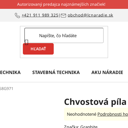
Autorizovaný predajca najznámejších značiek!
+421 911 989 325
|
obchod@lcnaradie.sk
HĽADAŤ
ECHNIKA
STAVEBNÁ TECHNIKA
AKU NÁRADIE
 58G971
Chvostová píl
Priemerné
Neohodnotené
Podrobnosti ho
hodnotenie
Značka:
Graphite