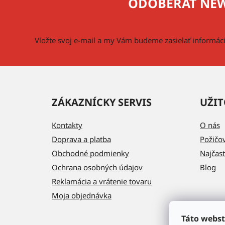
ODOBERAŤ NEW
ä
t
i
Vložte svoj e-mail a my Vám budeme zasielať informá
e
ZÁKAZNÍCKY SERVIS
UŽIT
Kontakty
O nás
Doprava a platba
Požičo
Obchodné podmienky
Najčast
Ochrana osobných údajov
Blog
Reklamácia a vrátenie tovaru
Moja objednávka
Táto webst