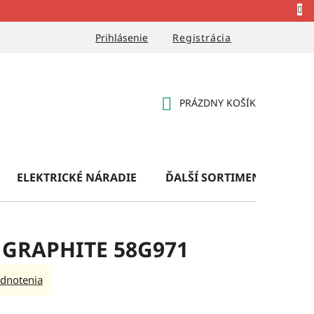
Prihlásenie
Registrácia
PRÁZDNY KOŠÍK
NÁKUPNÝ
KOŠÍK
ELEKTRICKÉ NÁRADIE
ĎALŠÍ SORTIMENT
OB
a GRAPHITE 58G971
dnotenia