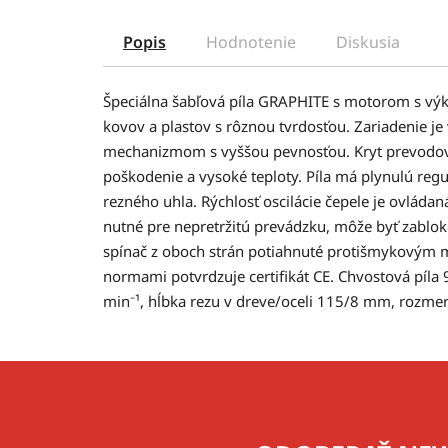
Popis
Hodnotenie
Diskusia
Špeciálna šabľová píla GRAPHITE s motorom s vý
kovov a plastov s rôznou tvrdosťou. Zariadenie 
mechanizmom s vyššou pevnosťou. Kryt prevodovky
poškodenie a vysoké teploty. Píla má plynulú regu
rezného uhla. Rýchlosť oscilácie čepele je ovládaná
nutné pre nepretržitú prevádzku, môže byť zablok
spínač z oboch strán potiahnuté protišmykovým 
normami potvrdzuje certifikát CE. Chvostová píla
min⁻¹, hĺbka rezu v dreve/oceli 115/8 mm, rozm
Z
á
p