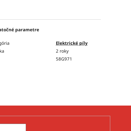
atočné parametre
gória
Elektrické píly
ka
2 roky
58G971