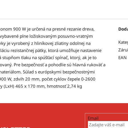
konom 900 W je určená na presné rezanie dreva,
Dod
je vybavené plne ložiskovaným posuvno-vratným
Kate
 je vyrobený z hliníkovej zliatiny odolnej na
Záru
láciu rezistančnej pätky, ktorá umožňuje nastavenie
 stupňom tlaku na spúšťací spínač, ktorý, ak je to
EAN
ovaný. Pre bezpečnosť a pohodlie sú hlavná rukoväť a
materiálom. Súlad s európskymi bezpečnostnými
 900 W, zdvih 20 mm, počet cyklov čepele 0-2600
ery (LxH) 465 x 170 mm, hmotnosť 2,74 kg
Email