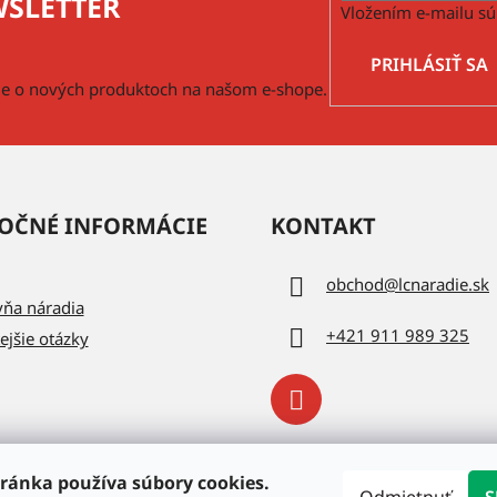
SLETTER
Vložením e-mailu sú
PRIHLÁSIŤ SA
cie o nových produktoch na našom e-shope.
OČNÉ INFORMÁCIE
KONTAKT
obchod
@
lcnaradie.sk
vňa náradia
+421 911 989 325
ejšie otázky
ránka používa súbory cookies.