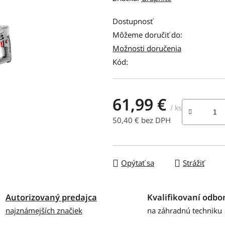
produktu
je
Dostupnosť
0,0
Môžeme doručiť do:
z
Možnosti doručenia
5
Kód:
hviezdičiek.
61,99 €
/ ks
50,40 € bez DPH
Jednotková cena:
Opýtať sa
Strážiť
Autorizovaný predajca
Kvalifikovaní odbor
najznámejších značiek
na záhradnú techniku