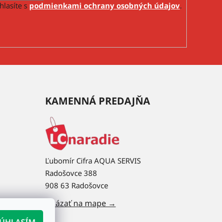
hlasíte s
podmienkami ochrany osobných údajov
.
KAMENNÁ PREDAJŇA
Ľubomír Cifra AQUA SERVIS
Radošovce 388
908 63 Radošovce
Ukázať na mape →