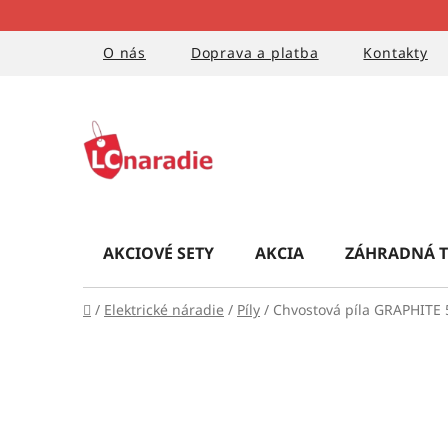
Prejsť
na
obsah
O nás
Doprava a platba
Kontakty
AKCIOVÉ SETY
AKCIA
ZÁHRADNÁ T
Domov
/
Elektrické náradie
/
Píly
/
Chvostová píla GRAPHITE