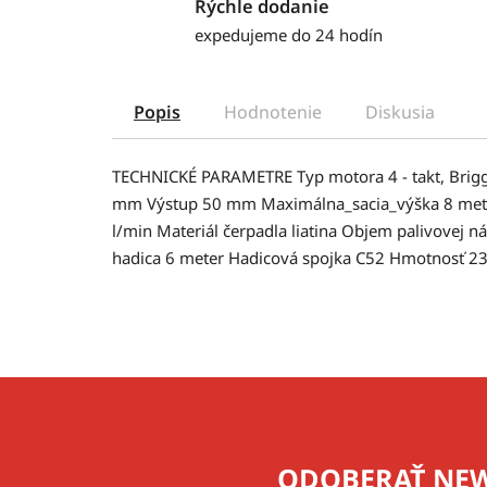
Rýchle dodanie
expedujeme do 24 hodín
Popis
Hodnotenie
Diskusia
TECHNICKÉ PARAMETRE Typ motora 4 - takt, Brig
mm Výstup 50 mm Maximálna_sacia_výška 8 meter
l/min Materiál čerpadla liatina Objem palivovej ná
hadica 6 meter Hadicová spojka C52 Hmotnosť 23
Z
á
p
ODOBERAŤ NEW