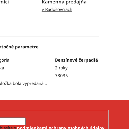
níci
Kamenná predajňa
v Radošovciach
atočné parametre
gória
Benzínové čerpadlá
ka
2 roky
73035
oložka bola vypredaná…
hlasíte s
podmienkami ochrany osobných údajov
.