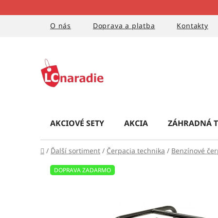
Prejsť
na
obsah
O nás
Doprava a platba
Kontakty
AKCIOVÉ SETY
AKCIA
ZÁHRADNÁ T
Domov
/
Ďalší sortiment
/
Čerpacia technika
/
Benzínové čer
DOPRAVA ZADARMO