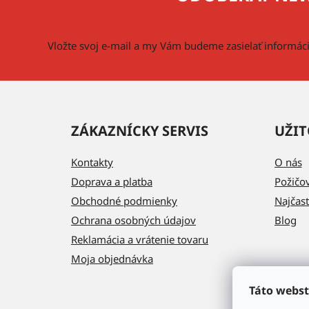
ä
t
i
Vložte svoj e-mail a my Vám budeme zasielať informá
e
ZÁKAZNÍCKY SERVIS
UŽIT
Kontakty
O nás
Doprava a platba
Požičo
Obchodné podmienky
Najčast
Ochrana osobných údajov
Blog
Reklamácia a vrátenie tovaru
Moja objednávka
Táto webst