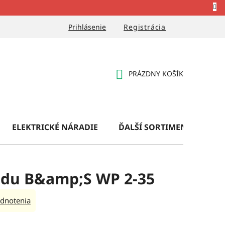
Prihlásenie
Registrácia
PRÁZDNY KOŠÍK
NÁKUPNÝ
KOŠÍK
ELEKTRICKÉ NÁRADIE
ĎALŠÍ SORTIMENT
OB
odu B&amp;S WP 2-35
dnotenia