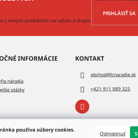
PRIHLÁSIŤ SA
cie o nových produktoch na našom e-shope.
OČNÉ INFORMÁCIE
KONTAKT
obchod
@
lcnaradie.sk
vňa náradia
+421 911 989 325
ejšie otázky
ránka používa súbory cookies.
Odmietnuť
S