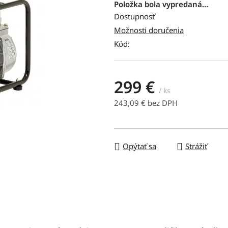
produktu
Položka bola vypredaná…
je
Dostupnosť
0,0
Možnosti doručenia
z
Kód:
5
hviezdičiek.
299 €
/ ks
243,09 € bez DPH
Jednotková cena:
Opýtať sa
Strážiť