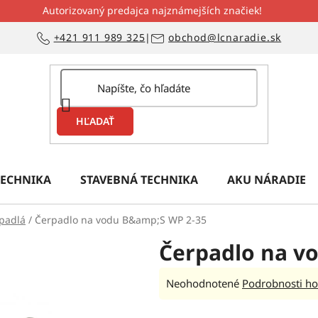
Autorizovaný predajca najznámejších značiek!
+421 911 989 325
|
obchod@lcnaradie.sk
HĽADAŤ
ECHNIKA
STAVEBNÁ TECHNIKA
AKU NÁRADIE
padlá
/
Čerpadlo na vodu B&amp;S WP 2-35
Čerpadlo na v
Priemerné
Neohodnotené
Podrobnosti ho
hodnotenie