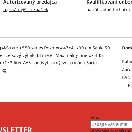
Autorizovaný predajca
Kvalifikovaní odbor
najznámejších značiek
na záhradnú techniku
gs&Straton 550 series Rozmery 47x41x39 cm Sanie 50
Dod
 Celkový výtlak 33 meter Maximálny prietok 435
Kate
drže 2 liter AVS - antivybračný systém áno Sacia
Záru
 kg
EAN
P
Email
SLETTER
Vložením e-mailu sú