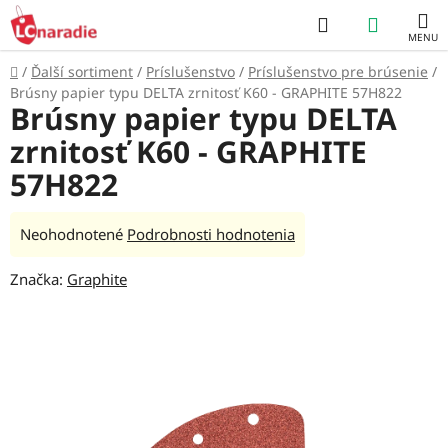
Prejsť
Hľadať
NÁKUP
na
obsah
KOŠÍK
Domov
/
Ďalší sortiment
/
Príslušenstvo
/
Príslušenstvo pre brúsenie
/
Brúsny papier typu DELTA zrnitosť K60 - GRAPHITE 57H822
Brúsny papier typu DELTA
zrnitosť K60 - GRAPHITE
57H822
Priemerné
Neohodnotené
Podrobnosti hodnotenia
hodnotenie
Značka:
Graphite
produktu
je
0,0
z
5
hviezdičiek.