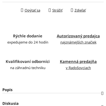
Opýtať sa
Strážiť
Zdieľať
Rýchle dodanie
Autorizovaný predajca
expedujeme do 24 hodín
najznámejších značiek
Kvalifikovaní odborníci
Kamenná predajňa
na záhradnú techniku
v Radošovciach
Popis
Diskusia