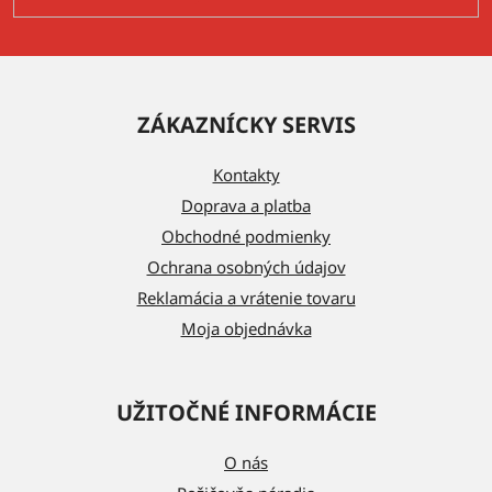
Z
á
ZÁKAZNÍCKY SERVIS
p
ä
Kontakty
t
Doprava a platba
i
Obchodné podmienky
e
Ochrana osobných údajov
Reklamácia a vrátenie tovaru
Moja objednávka
UŽITOČNÉ INFORMÁCIE
O nás