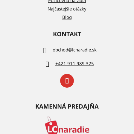
Požičovňa náradia
Najčastejšie otázky
Blog
KONTAKT
obchod
@
lcnaradie.sk
+421 911 989 325
KAMENNÁ PREDAJŇA