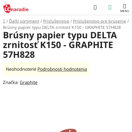
Prejsť
Hľadať
NÁKUP
na
obsah
KOŠÍK
Domov
/
Ďalší sortiment
/
Príslušenstvo
/
Príslušenstvo pre brúsenie
/
Brúsny papier typu DELTA zrnitosť K150 - GRAPHITE 57H828
Brúsny papier typu DELTA
zrnitosť K150 - GRAPHITE
57H828
Priemerné
Neohodnotené
Podrobnosti hodnotenia
hodnotenie
Značka:
Graphite
produktu
je
0,0
z
5
hviezdičiek.