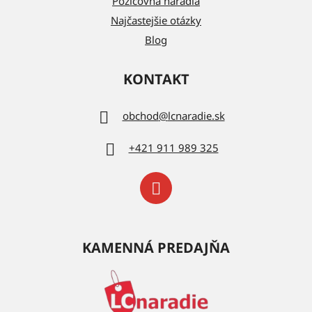
Požičovňa náradia
Najčastejšie otázky
Blog
KONTAKT
obchod
@
lcnaradie.sk
+421 911 989 325
KAMENNÁ PREDAJŇA