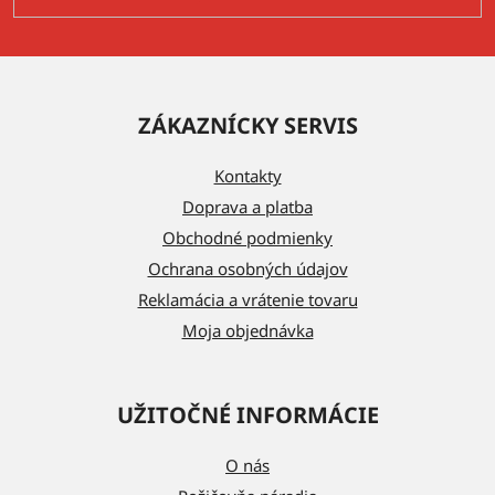
Z
á
ZÁKAZNÍCKY SERVIS
p
ä
Kontakty
t
Doprava a platba
i
Obchodné podmienky
e
Ochrana osobných údajov
Reklamácia a vrátenie tovaru
Moja objednávka
UŽITOČNÉ INFORMÁCIE
O nás