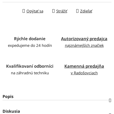
Opýtať sa
Strážiť
Zdieľať
Rýchle dodanie
Autorizovaný predajca
expedujeme do 24 hodín
najznámejších značiek
Kvalifikovaní odborníci
Kamenná predajňa
na záhradnú techniku
v Radošovciach
Popis
Diskusia