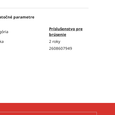
atočné parametre
Príslušenstvo pre
gória
brúsenie
ka
2 roky
2608607949