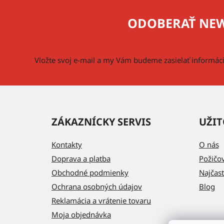
p
ODOBERAŤ NEW
ä
t
i
Vložte svoj e-mail a my Vám budeme zasielať informá
e
ZÁKAZNÍCKY SERVIS
UŽIT
Kontakty
O nás
Doprava a platba
Požičo
Obchodné podmienky
Najčast
Ochrana osobných údajov
Blog
Reklamácia a vrátenie tovaru
Moja objednávka