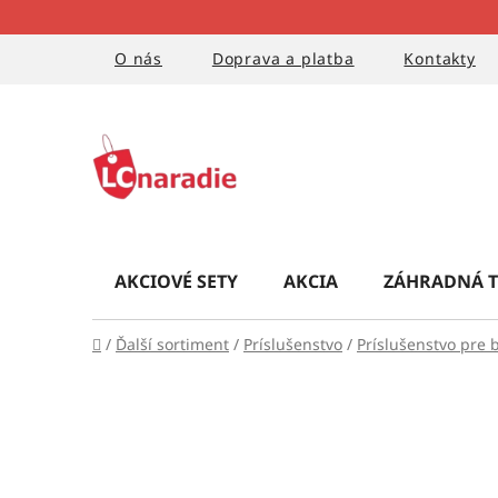
Prejsť
na
obsah
O nás
Doprava a platba
Kontakty
AKCIOVÉ SETY
AKCIA
ZÁHRADNÁ T
Domov
/
Ďalší sortiment
/
Príslušenstvo
/
Príslušenstvo pre 