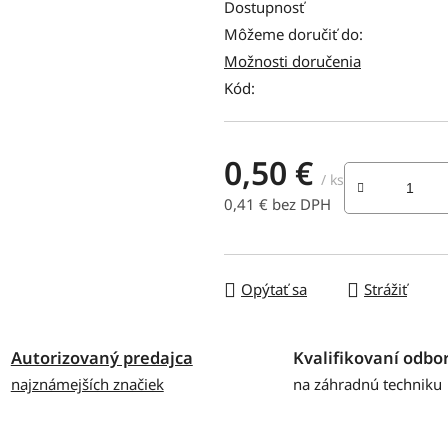
produktu
Dostupnosť
je
Môžeme doručiť do:
0,0
Možnosti doručenia
z
Kód:
5
hviezdičiek.
0,50 €
/ ks
0,41 € bez DPH
Jednotková cena:
Opýtať sa
Strážiť
Autorizovaný predajca
Kvalifikovaní odbor
najznámejších značiek
na záhradnú techniku