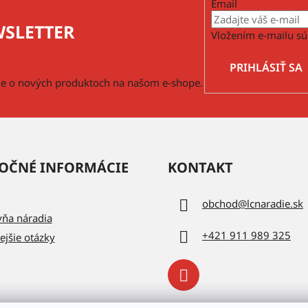
Email
SLETTER
Vložením e-mailu sú
PRIHLÁSIŤ SA
cie o nových produktoch na našom e-shope.
OČNÉ INFORMÁCIE
KONTAKT
obchod
@
lcnaradie.sk
vňa náradia
+421 911 989 325
ejšie otázky