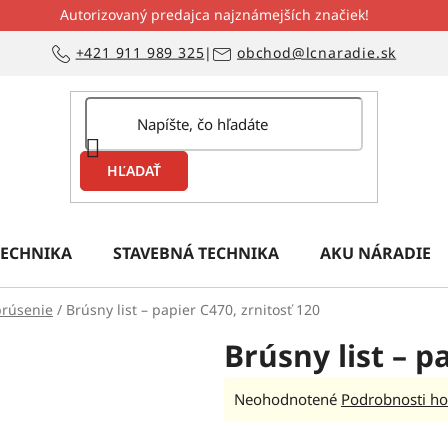
Autorizovaný predajca najznámejších značiek!
+421 911 989 325
|
obchod@lcnaradie.sk
HĽADAŤ
ECHNIKA
STAVEBNÁ TECHNIKA
AKU NÁRADIE
brúsenie
/
Brúsny list – papier C470, zrnitosť 120
Brúsny list – p
Priemerné
Neohodnotené
Podrobnosti ho
hodnotenie