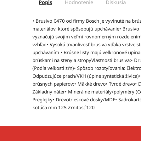
Popis
Hodnotenie
Diskusia
• Brusivo C470 od firmy Bosch je vyvinuté na brú
materiálov, ktoré spôsobujú upchávanie• Brusivo
vyznačujú svojim veľmi rovnomerným rozdelení
vzhľad• Vysoká trvanlivosť brusiva vďaka vrstve 
upchávaním • Brúsne listy majú velkronové upín
brúskami na steny a stropyVlastnosti brusiva:• Dr
(Podľa veľkosti zŕn)• Spôsob rozptyľovania: Elektr
Odpudzujúce prach/VKH (úplne syntetická živica)•
brúsnych papierov:• Mäkké drevo• Tvrdé drevo• Dr
Základný náter• Minerálne materiály/polyméry (Cor
Preglejky• Drevotrieskové dosky/MDF• Sadrokartó
kotúča mm 125 Zrnitosť 120
Z
á