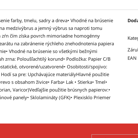
senie farby, tmelu, sadry a dreva• Vhodné na brúsenie
Dod
 na medzivýbrus a jemný výbrus sa naproti tomu
m zŕn čím získa povrch mimoriadne homogénny
Kate
stearátu na zabránenie rýchleho znehodnotenia papiera
Záru
anie• Vhodné na brúsenie so všetkými bežnými
EAN
uh zrna: Poloušľachtilý korund• Podložka: Papier C/B
ostatické, otvorené/uzatvorené• Osobitosti/spojivo:
 Hodí sa pre: Upchávajúce materiályHlavné použitie
evo s obsahom živice• Farba• Lak • Stierka• Tmel•
ian, Varicor)Vedľajšie použitie brúsnych papierov:•
nové panely• Sklolamináty (GFK)• Plexisklo Priemer