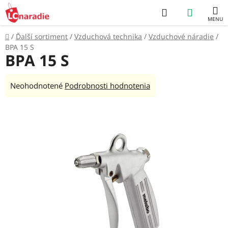
Prejsť
Hľadať
NÁKUP
na
obsah
KOŠÍK
Domov
/
Ďalší sortiment
/
Vzduchová technika
/
Vzduchové náradie
/
BPA 15 S
BPA 15 S
Priemerné
Neohodnotené
Podrobnosti hodnotenia
hodnotenie
produktu
je
0,0
z
5
hviezdičiek.