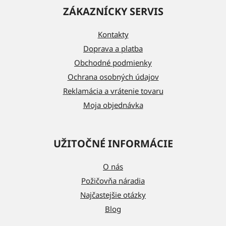
á
ZÁKAZNÍCKY SERVIS
p
ä
Kontakty
t
Doprava a platba
i
Obchodné podmienky
e
Ochrana osobných údajov
Reklamácia a vrátenie tovaru
Moja objednávka
UŽITOČNÉ INFORMÁCIE
O nás
Požičovňa náradia
Najčastejšie otázky
Blog