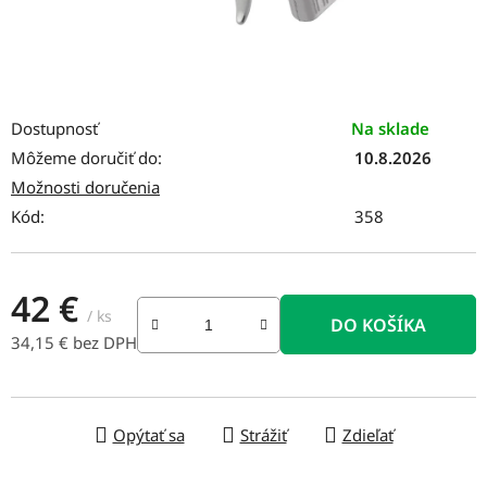
Dostupnosť
Na sklade
Môžeme doručiť do:
10.8.2026
Možnosti doručenia
Kód:
358
42 €
/ ks
DO KOŠÍKA
34,15 € bez DPH
Jednotková cena:
Opýtať sa
Strážiť
Zdieľať