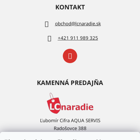
KONTAKT
obchod
@
lcnaradie.sk
+421 911 989 325
KAMENNÁ PREDAJŇA
Ľubomír Cifra AQUA SERVIS
Radošovce 388
908 63 Radošovce