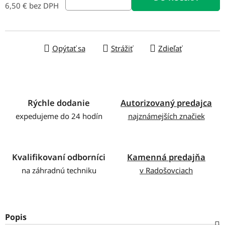
6,50 € bez DPH
Jednotková cena:
Opýtať sa
Strážiť
Zdieľať
Rýchle dodanie
Autorizovaný predajca
expedujeme do 24 hodín
najznámejších značiek
Kvalifikovaní odborníci
Kamenná predajňa
na záhradnú techniku
v Radošovciach
Popis