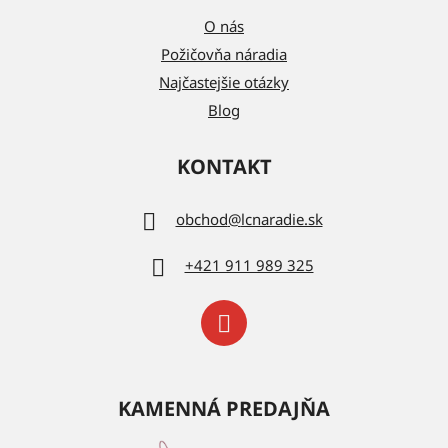
O nás
Požičovňa náradia
Najčastejšie otázky
Blog
KONTAKT
obchod
@
lcnaradie.sk
+421 911 989 325
KAMENNÁ PREDAJŇA