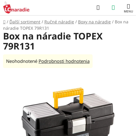
Prejsť
Hľadať
NÁKUP
na
obsah
KOŠÍK
Domov
/
Ďalší sortiment
/
Ručné náradie
/
Boxy na náradie
/
Box na
náradie TOPEX 79R131
Box na náradie TOPEX
79R131
Priemerné
Neohodnotené
Podrobnosti hodnotenia
hodnotenie
produktu
je
0,0
z
5
hviezdičiek.