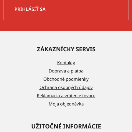
PRIHLÁSIŤ SA
Z
á
ZÁKAZNÍCKY SERVIS
p
ä
Kontakty
t
Doprava a platba
i
Obchodné podmienky
e
Ochrana osobných údajov
Reklamácia a vrátenie tovaru
Moja objednávka
UŽITOČNÉ INFORMÁCIE