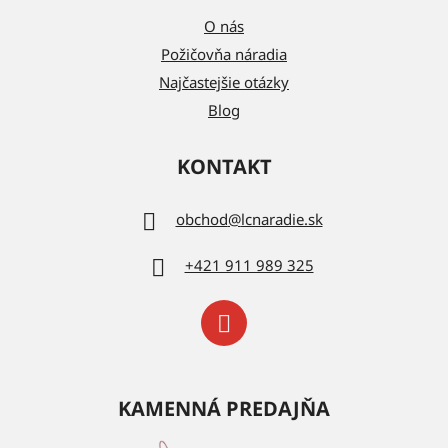
O nás
Požičovňa náradia
Najčastejšie otázky
Blog
KONTAKT
obchod
@
lcnaradie.sk
+421 911 989 325
KAMENNÁ PREDAJŇA