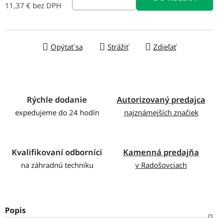
11,37 € bez DPH
Jednotková cena:
Opýtať sa
Strážiť
Zdieľať
Rýchle dodanie
Autorizovaný predajca
expedujeme do 24 hodín
najznámejších značiek
Kvalifikovaní odborníci
Kamenná predajňa
na záhradnú techniku
v Radošovciach
Popis