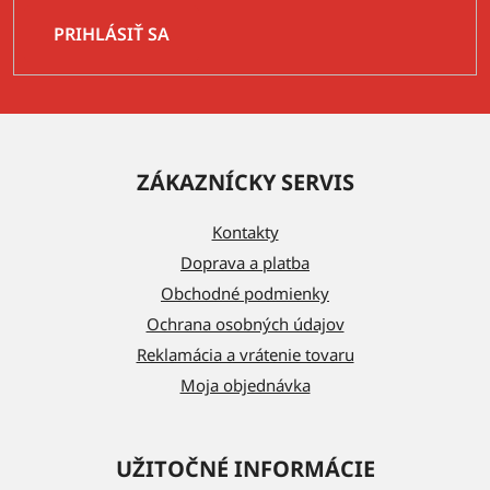
PRIHLÁSIŤ SA
Z
á
ZÁKAZNÍCKY SERVIS
p
ä
Kontakty
t
Doprava a platba
i
Obchodné podmienky
e
Ochrana osobných údajov
Reklamácia a vrátenie tovaru
Moja objednávka
UŽITOČNÉ INFORMÁCIE