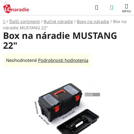
Prejsť
Hľadať
NÁKUP
na
obsah
KOŠÍK
Domov
/
Ďalší sortiment
/
Ručné náradie
/
Boxy na náradie
/
Box na
náradie MUSTANG 22"
Box na náradie MUSTANG
22"
Priemerné
Neohodnotené
Podrobnosti hodnotenia
hodnotenie
produktu
je
0,0
z
5
hviezdičiek.