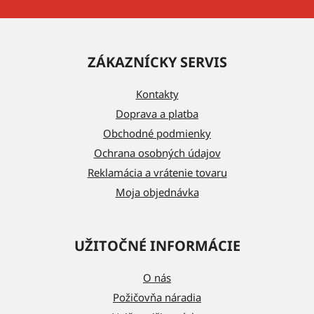
Z
á
ZÁKAZNÍCKY SERVIS
p
ä
Kontakty
t
Doprava a platba
i
Obchodné podmienky
e
Ochrana osobných údajov
Reklamácia a vrátenie tovaru
Moja objednávka
UŽITOČNÉ INFORMÁCIE
O nás
Požičovňa náradia