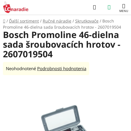
Prejsť
Hľadať
NÁKUP
na
obsah
KOŠÍK
Domov
/
Ďalší sortiment
/
Ručné náradie
/
Skrutkovače
/
Bosch
Promoline 46-dielna sada šroubovacích hrotov - 2607019504
Bosch Promoline 46-dielna
sada šroubovacích hrotov -
2607019504
Priemerné
Neohodnotené
Podrobnosti hodnotenia
hodnotenie
produktu
je
0,0
z
5
hviezdičiek.