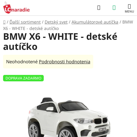
Prejsť
Hľadať
NÁKUP
na
obsah
KOŠÍK
Domov
/
Ďalší sortiment
/
Detský svet
/
Akumulátorové autíčka
/
BMW
X6 - WHITE - detské autíčko
BMW X6 - WHITE - detské
autíčko
Priemerné
Neohodnotené
Podrobnosti hodnotenia
hodnotenie
produktu
DOPRAVA ZADARMO
je
0,0
z
5
hviezdičiek.