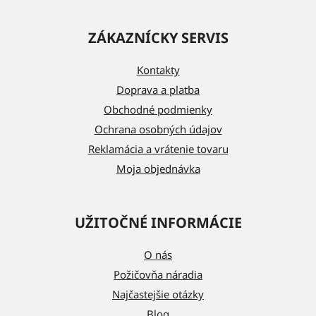
Z
á
ZÁKAZNÍCKY SERVIS
p
ä
Kontakty
t
Doprava a platba
i
Obchodné podmienky
e
Ochrana osobných údajov
Reklamácia a vrátenie tovaru
Moja objednávka
UŽITOČNÉ INFORMÁCIE
O nás
Požičovňa náradia
Najčastejšie otázky
Blog