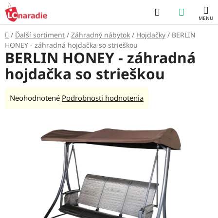
Prejsť
Hľadať
NÁKUP
na
obsah
KOŠÍK
Domov
/
Ďalší sortiment
/
Záhradný nábytok
/
Hojdačky
/
BERLIN
HONEY - záhradná hojdačka so strieškou
BERLIN HONEY - záhradná
hojdačka so strieškou
Priemerné
Neohodnotené
Podrobnosti hodnotenia
hodnotenie
produktu
je
0,0
z
5
hviezdičiek.