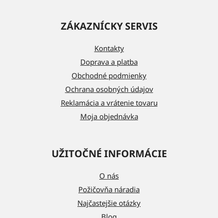
Z
á
ZÁKAZNÍCKY SERVIS
p
ä
Kontakty
t
Doprava a platba
i
Obchodné podmienky
e
Ochrana osobných údajov
Reklamácia a vrátenie tovaru
Moja objednávka
UŽITOČNÉ INFORMÁCIE
O nás
Požičovňa náradia
Najčastejšie otázky
Blog